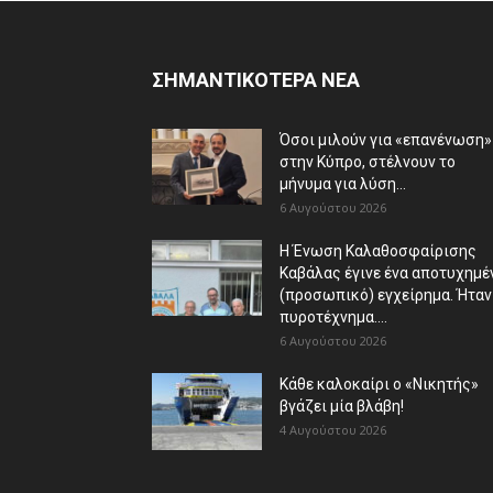
ΣΗΜΑΝΤΙΚΟΤΕΡΑ ΝΕΑ
Όσοι μιλούν για «επανένωση»
στην Κύπρο, στέλνουν το
μήνυμα για λύση...
6 Αυγούστου 2026
Η Ένωση Καλαθοσφαίρισης
Καβάλας έγινε ένα αποτυχημέ
(προσωπικό) εγχείρημα. Ήταν
πυροτέχνημα....
6 Αυγούστου 2026
Κάθε καλοκαίρι ο «Νικητής»
βγάζει μία βλάβη!
4 Αυγούστου 2026