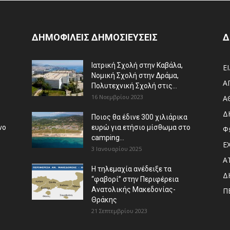
ΔΗΜΟΦΙΛΕΙΣ ΔΗΜΟΣΙΕΥΣΕΙΣ
Δ
Ιατρική Σχολή στην Καβάλα,
Ε
Νομική Σχολή στην Δράμα,
Α
Πολυτεχνική Σχολή στις...
16 Νοεμβρίου 2023
Α
Δ
Ποιος θα έδινε 300 χιλιάρικα
νο
ευρώ για ετήσιο μίσθωμα στο
Φ
camping...
Ε
3 Ιανουαρίου 2025
Α
Η τηλεμαχία ανέδειξε τα
Δ
“φαβορί” στην Περιφέρεια
Ανατολικής Μακεδονίας-
Π
Θράκης
21 Σεπτεμβρίου 2023