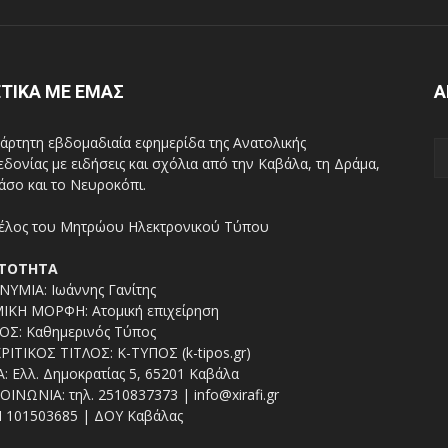
ΤΙΚΑ ΜΕ ΕΜΑΣ
Α
άρτητη εβδομαδιαία εφημερίδα της Ανατολικής
δονίας με ειδήσεις και σχόλια από την Καβάλα, τη Δράμα,
άσο και το Νευροκόπι.
ΤΟΤΗΤΑ
ΥΜΙΑ: Ιωάννης Γανίτης
ΙΚΗ ΜΟΡΦΗ: Ατομική επιχείρηση
ΟΣ: Καθημερινός Τύπος
ΡΙΤΙΚΟΣ ΤΙΤΛΟΣ: Κ-ΤΥΠΟΣ (k-tipos.gr)
: Ελλ. Δημοκρατίας 5, 65201 Καβάλα
ΟΙΝΩΝΙΑ: τηλ. 2510837373 | info@xirafi.gr
 101503685 | ΔΟΥ Καβάλας