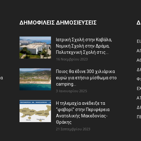
ΔΗΜΟΦΙΛΕΙΣ ΔΗΜΟΣΙΕΥΣΕΙΣ
Δ
Ιατρική Σχολή στην Καβάλα,
Ε
Νομική Σχολή στην Δράμα,
Α
Πολυτεχνική Σχολή στις...
16 Νοεμβρίου 2023
Α
Δ
Ποιος θα έδινε 300 χιλιάρικα
ια
ευρώ για ετήσιο μίσθωμα στο
Φ
camping...
Ε
3 Ιανουαρίου 2025
Α
Η τηλεμαχία ανέδειξε τα
Δ
“φαβορί” στην Περιφέρεια
Ανατολικής Μακεδονίας-
Π
Θράκης
21 Σεπτεμβρίου 2023