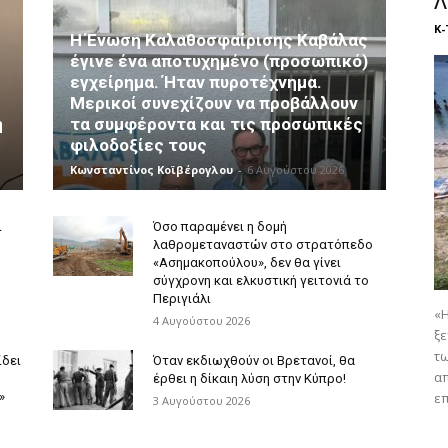
Λ
Κ
Η Ένωση Καλαθοσφαίρισης Καβάλας
έγινε ένα αποτυχημένο (προσωπικό)
εγχείρημα. Ήταν πυροτέχνημα.
Μερικοί συνεχίζουν να προβάλλουν
η
τα συμφέροντα και τις προσωπικές
φιλοδοξίες τους
Κωνσταντίνος Κοϊβέρογλου
-
6 Αυγούστου 2026
ι
Όσο παραμένει η δομή
λαθρομεταναστών στο στρατόπεδο
«Ασημακοπούλου», δεν θα γίνει
σύγχρονη και ελκυστική γειτονιά το
Περιγιάλι
«Η
4 Αυγούστου 2026
ξε
τ
ίδει
Όταν εκδιωχθούν οι Βρετανοί, θα
απ
έρθει η δίκαιη λύση στην Κύπρο!
»
επ
3 Αυγούστου 2026