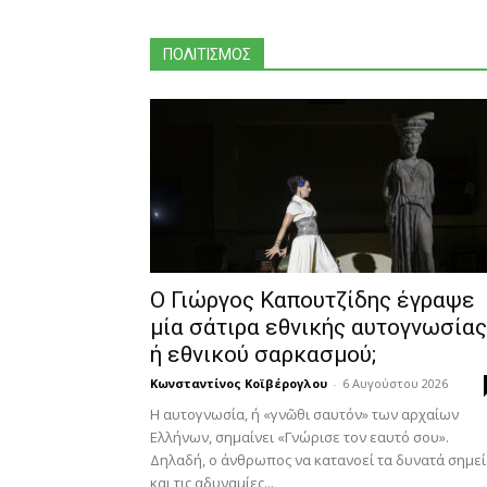
ΠΟΛΙΤΙΣΜΟΣ
Ο Γιώργος Καπουτζίδης έγραψε
μία σάτιρα εθνικής αυτογνωσίας
ή εθνικού σαρκασμού;
Κωνσταντίνος Κοϊβέρογλου
-
6 Αυγούστου 2026
Η αυτογνωσία, ή «γνῶθι σαυτόν» των αρχαίων
Ελλήνων, σημαίνει «Γνώρισε τον εαυτό σου».
Δηλαδή, ο άνθρωπος να κατανοεί τα δυνατά σημε
και τις αδυναμίες...