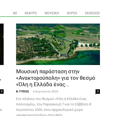
All
ΘΕΑΤΡΟ
ΜΟΥΣΙΚΗ
ΧΟΡΟΣ
ΕΚΘΕΣΕΙΣ
Μουσική παράσταση στην
,
«Ανακτορούπολη» για τον θεσμό
«Όλη η Ελλάδα ένας...
Κ-ΤΥΠΟΣ
-
6 Αυγούστου 2026
0
0
Στο πλαίσιο του θεσμού «Όλη η Ελλάδα ένας
πολιτισμός», την Παρασκευή 7 και το Σάββατο 8
ία
Αυγούστου 2026, στον αρχαιολογικό χώρο
«Ανακτορούπολης» στην Νέα...