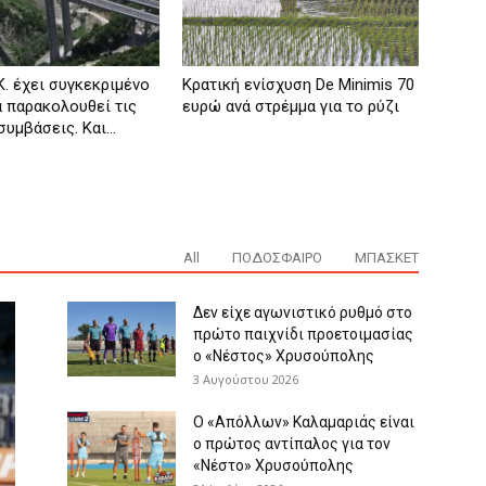
Κ. έχει συγκεκριμένο
Κρατική ενίσχυση De Minimis 70
α παρακολουθεί τις
ευρώ ανά στρέμμα για το ρύζι
υμβάσεις. Και...
All
ΠΟΔΟΣΦΑΙΡΟ
ΜΠΑΣΚΕΤ
Δεν είχε αγωνιστικό ρυθμό στο
πρώτο παιχνίδι προετοιμασίας
ο «Νέστος» Χρυσούπολης
3 Αυγούστου 2026
Ο «Απόλλων» Καλαμαριάς είναι
ο πρώτος αντίπαλος για τον
«Νέστο» Χρυσούπολης