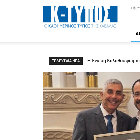
Κ-
Πέμπ
ΤΥΠΟΣ
Α
Η Ένωση Καλαθοσφαίριση
ΤΕΛΕΥΤΑΙΑ ΝΕΑ
συνεχίζουν να προβάλλο