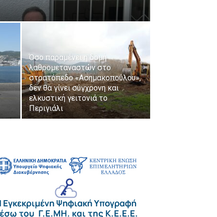
Όσο παραμένει η δομή
λαθρομεταναστών στο
στρατόπεδο «Ασημακοπούλου»,
δεν θα γίνει σύγχρονη και
ελκυστική γειτονιά το
Περιγιάλι