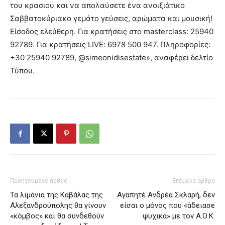
του κρασιού και να απολαύσετε ένα ανοιξιάτικο
Σαββατοκύριακο γεμάτο γεύσεις, αρώματα και μουσική!
Είσοδος ελεύθερη. Για κρατήσεις στο masterclass: 25940
92789. Για κρατήσεις LIVE: 6978 500 947. Πληροφορίες:
+30 25940 92789, @simeonidisestate», αναφέρει δελτίο
Τύπου.
Προηγούμενο άρθρο
Επόμενο άρθρο
Τα λιμάνια της Καβάλας της
Αγαπητέ Ανδρέα Σκλαρή, δεν
Αλεξανδρούπολης θα γίνουν
είσαι ο μόνος που «άδειασε
«κόμβος» και θα συνδεθούν
ψυχικά» με τον Α.Ο.Κ.