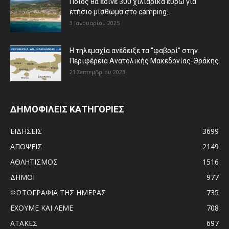
Ποιος θα έδινε 300 χιλιάρικα ευρώ για
ετήσιο μίσθωμα στο camping...
3 Ιανουαρίου 2025
Η τηλεμαχία ανέδειξε τα “φαβορί” στην
Περιφέρεια Ανατολικής Μακεδονίας-Θράκης
21 Σεπτεμβρίου 2023
ΔΗΜΟΦΙΛΕΙΣ ΚΑΤΗΓΟΡΙΕΣ
ΕΙΔΗΣΕΙΣ
3699
ΑΠΟΨΕΙΣ
2149
ΑΘΛΗΤΙΣΜΟΣ
1516
ΔΗΜΟΙ
977
ΦΩΤΟΓΡΑΦΙΑ ΤΗΣ ΗΜΕΡΑΣ
735
ΕΧΟΥΜΕ ΚΑΙ ΛΕΜΕ
708
ΑΤΑΚΕΣ
697