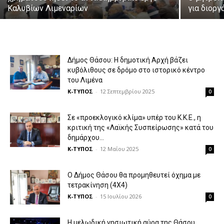
Καλυβίων Λιμεναρίων
για διορ
Δήμος Θάσου: Η δημοτική Αρχή βάζει
κυβόλιθους σε δρόμο στο ιστορικό κέντρο
του Λιμένα
Κ-ΤΥΠΟΣ
-
12 Σεπτεμβρίου 2025
0
Σε «προεκλογικό κλίμα» υπέρ του Κ.Κ.Ε., η
κριτική της «Λαϊκής Συσπείρωσης» κατά του
δημάρχου...
Κ-ΤΥΠΟΣ
-
12 Μαΐου 2025
0
Ο Δήμος Θάσου θα προμηθευτεί όχημα με
τετρακίνηση (4Χ4)
Κ-ΤΥΠΟΣ
-
15 Ιουλίου 2026
0
Η μελωδική νησιωτική αύρα της Θάσου