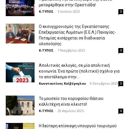
μεταφέρθηκε στην Ορεστιάδα!
Κ-ΤΥΠΟΣ
-
3 Ιουλίου 2023
0
Ο εκσυγχρονισμός της Εγκατάστασης
Επεξεργασίας Λυμάτων (Ε.Ε.Λ.) Παναγίας-
Ποταμίας εισέρχεται σε διαδικασία
υλοποίησης
Κ-ΤΥΠΟΣ
-
7 Νοεμβρίου 2025
0
Απολιτικές εκλογές, σε μία απολιτική
κοινωνία. Ένα πρώτο (πολιτικό) σχόλιο για
το αποτέλεσμα στην...
Κωνσταντίνος Κοϊβέρογλου
-
9 Οκτωβρίου 2023
0
Το μουσείο του κορυφαίου Θάσιου
καλλιτέχνη είναι κλειστό!
Κ-ΤΥΠΟΣ
-
29 Απριλίου 2025
0
Η δεύτερη επίσκεψη υπουργού τουρισμού