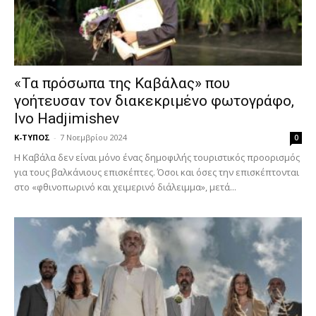
«Τα πρόσωπα της Καβάλας» που
γοήτευσαν τον διακεκριμένο φωτογράφο,
Ivo Hadjimishev
Κ-ΤΥΠΟΣ
-
7 Νοεμβρίου 2024
0
Η Καβάλα δεν είναι μόνο ένας δημοφιλής τουριστικός προορισμός
για τους βαλκάνιους επισκέπτες. Όσοι και όσες την επισκέπτονται
στο «φθινοπωρινό και χειμερινό διάλειμμα», μετά...