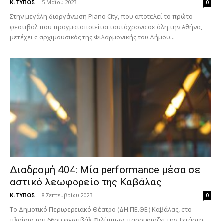
Κ-ΤΥΠΟΣ
-
5 Μαΐου 2023
0
Στην μεγάλη διοργάνωση Piano City, που αποτελεί το πρώτο
φεστιβάλ που πραγματοποιείται ταυτόχρονα σε όλη την Αθήνα,
μετέχει ο αρχιμουσικός της Φιλαρμονικής του Δήμου...
Διαδρομή 404: Μία performance μέσα σε
αστικό λεωφορείο της Καβάλας
Κ-ΤΥΠΟΣ
-
8 Σεπτεμβρίου 2023
0
Το Δημοτικό Περιφερειακό Θέατρο (ΔΗ.ΠΕ.ΘΕ.) Καβάλας, στο
πλαίσιο του 66ου φεστιβάλ Φιλίππων, παρουσιάζει την Τετάρτη