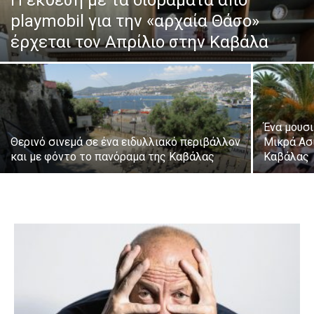
Η έκθεση με τα διοράματα από
playmobil για την «αρχαία Θάσο»
έρχεται τον Απρίλιο στην Καβάλα
Ένα μουσι
Θερινό σινεμά σε ένα ειδυλλιακό περιβάλλον
Μικρά Ασ
και με φόντο το πανόραμα της Καβάλας
Καβάλας