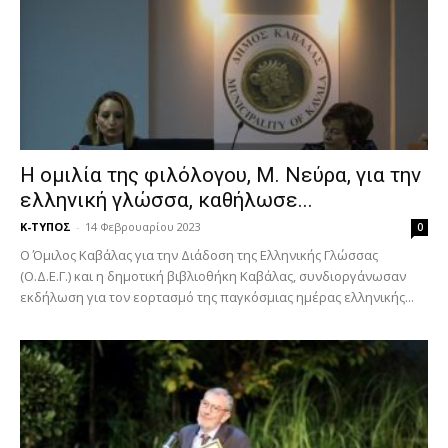
Η ομιλία της φιλόλογου, Μ. Νεύρα, για την
ελληνική γλώσσα, καθήλωσε...
Κ-ΤΥΠΟΣ
-
14 Φεβρουαρίου 2023
0
Ο Όμιλος Καβάλας για την Διάδοση της Ελληνικής Γλώσσας
(Ο.Δ.Ε.Γ.) και η δημοτική βιβλιοθήκη Καβάλας, συνδιοργάνωσαν
εκδήλωση για τον εορτασμό της παγκόσμιας ημέρας ελληνικής...