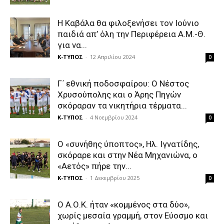
Η Καβάλα θα φιλοξενήσει τον Ιούνιο
παιδιά απ’ όλη την Περιφέρεια Α.Μ.-Θ.
για να...
Κ-ΤΥΠΟΣ
-
12 Απριλίου 2024
0
Γ΄ εθνική ποδοσφαίρου: Ο Νέστος
Χρυσούπολης και ο Άρης Πηγών
σκόραραν τα νικητήρια τέρματα...
Κ-ΤΥΠΟΣ
-
4 Νοεμβρίου 2024
0
Ο «συνήθης ύποπτος», Ηλ. Ιγνατίδης,
σκόραρε και στην Νέα Μηχανιώνα, ο
«Αετός» πήρε την...
Κ-ΤΥΠΟΣ
-
1 Δεκεμβρίου 2025
0
Ο Α.Ο.Κ. ήταν «κομμένος στα δύο»,
χωρίς μεσαία γραμμή, στον Εύοσμο και