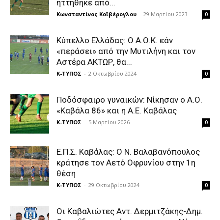
ηττήθηκε από...
Κωνσταντίνος Κοϊβέρογλου
-
29 Μαρτίου 2023
0
Κύπελλο Ελλάδας: Ο Α.Ο.Κ. εάν
«περάσει» από την Μυτιλήνη και τον
Αστέρα ΑΚΤΩΡ, θα...
Κ-ΤΥΠΟΣ
-
2 Οκτωβρίου 2024
0
Ποδόσφαιρο γυναικών: Νίκησαν ο Α.Ο.
«Καβάλα 86» και η Α.Ε. Καβάλας
Κ-ΤΥΠΟΣ
-
5 Μαρτίου 2026
0
Ε.Π.Σ. Καβάλας: Ο Ν. Βαλαβανόπουλος
κράτησε τον Αετό Οφρυνίου στην 1η
θέση
Κ-ΤΥΠΟΣ
-
29 Οκτωβρίου 2024
0
Οι Καβαλιώτες Αντ. Δερμιτζάκης-Δημ.