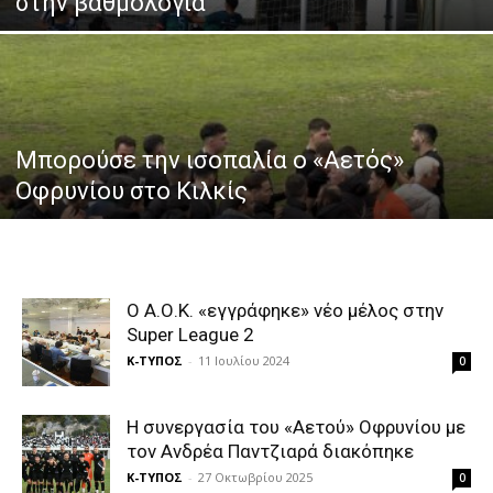
στην βαθμολογία
Μπορούσε την ισοπαλία ο «Αετός»
Οφρυνίου στο Κιλκίς
Ο Α.Ο.Κ. «εγγράφηκε» νέο μέλος στην
Super League 2
Κ-ΤΥΠΟΣ
-
11 Ιουλίου 2024
0
Η συνεργασία του «Αετού» Οφρυνίου με
τον Ανδρέα Παντζιαρά διακόπηκε
Κ-ΤΥΠΟΣ
-
27 Οκτωβρίου 2025
0