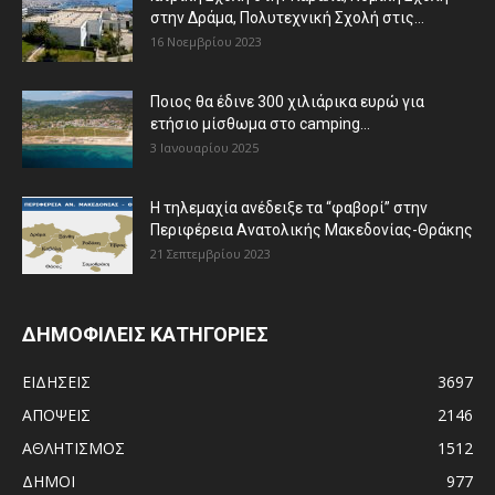
στην Δράμα, Πολυτεχνική Σχολή στις...
16 Νοεμβρίου 2023
Ποιος θα έδινε 300 χιλιάρικα ευρώ για
ετήσιο μίσθωμα στο camping...
3 Ιανουαρίου 2025
Η τηλεμαχία ανέδειξε τα “φαβορί” στην
Περιφέρεια Ανατολικής Μακεδονίας-Θράκης
21 Σεπτεμβρίου 2023
ΔΗΜΟΦΙΛΕΙΣ ΚΑΤΗΓΟΡΙΕΣ
ΕΙΔΗΣΕΙΣ
3697
ΑΠΟΨΕΙΣ
2146
ΑΘΛΗΤΙΣΜΟΣ
1512
ΔΗΜΟΙ
977