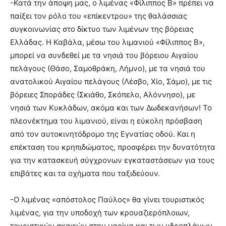
-Κατά την άποψη μας, ο λιμένας «Φίλιππος Β» πρέπει να
παίξει τον ρόλο του «επίκεντρου» της θαλάσσιας
συγκοινωνίας στο δίκτυο των λιμένων της βόρειας
Ελλάδας. Η Καβάλα, μέσω του λιμανιού «Φίλιππος Β»,
μπορεί να συνδεθεί με τα νησιά του βόρειου Αιγαίου
πελάγους (Θάσο, Σαμοθράκη, Λήμνο), με τα νησιά του
ανατολικού Αιγαίου πελάγους (Λέσβο, Χίο, Σάμο), με τις
βόρειες Σποράδες (Σκιάθο, Σκόπελο, Αλόννησο), με
νησιά των Κυκλάδων, ακόμα και των Δωδεκανήσων! Το
πλεονέκτημα του λιμανιού, είναι η εύκολη πρόσβαση
από τον αυτοκινητόδρομο της Εγνατίας οδού. Και η
επέκταση του κρηπιδώματος, προσφέρει την δυνατότητα
για την κατασκευή σύγχρονων εγκαταστάσεων για τους
επιβάτες και τα οχήματα που ταξιδεύουν.
-Ο λιμένας «απόστολος Παύλος» θα γίνει τουριστικός
λιμένας, για την υποδοχή των κρουαζιερόπλοιων,
τουριστικών σκαφών στην μαρίνα και των υδροπλάνων