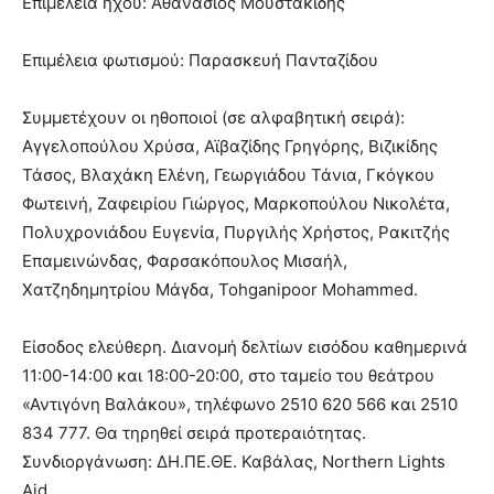
Επιμέλεια ήχου: Αθανάσιος Μουστακίδης
Επιμέλεια φωτισμού: Παρασκευή Πανταζίδου
Συμμετέχουν οι ηθοποιοί (σε αλφαβητική σειρά):
Αγγελοπούλου Χρύσα, Αϊβαζίδης Γρηγόρης, Βιζικίδης
Τάσος, Βλαχάκη Ελένη, Γεωργιάδου Τάνια, Γκόγκου
Φωτεινή, Ζαφειρίου Γιώργος, Μαρκοπούλου Νικολέτα,
Πολυχρονιάδου Ευγενία, Πυργιλής Χρήστος, Ρακιτζής
Επαμεινώνδας, Φαρσακόπουλος Μισαήλ,
Χατζηδημητρίου Μάγδα, Tohganipoor Mohammed.
Είσοδος ελεύθερη. Διανομή δελτίων εισόδου καθημερινά
11:00-14:00 και 18:00-20:00, στο ταμείο του θεάτρου
«Αντιγόνη Βαλάκου», τηλέφωνο 2510 620 566 και 2510
834 777. Θα τηρηθεί σειρά προτεραιότητας.
Συνδιοργάνωση: ΔΗ.ΠΕ.ΘΕ. Καβάλας, Northern Lights
Aid.