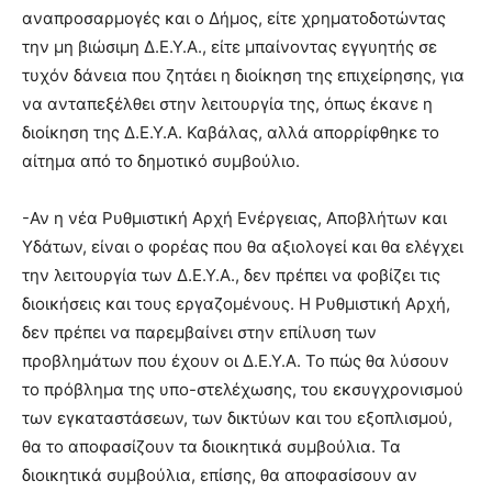
αναπροσαρμογές και ο Δήμος, είτε χρηματοδοτώντας
την μη βιώσιμη Δ.Ε.Υ.Α., είτε μπαίνοντας εγγυητής σε
τυχόν δάνεια που ζητάει η διοίκηση της επιχείρησης, για
να ανταπεξέλθει στην λειτουργία της, όπως έκανε η
διοίκηση της Δ.Ε.Υ.Α. Καβάλας, αλλά απορρίφθηκε το
αίτημα από το δημοτικό συμβούλιο.
-Αν η νέα Ρυθμιστική Αρχή Ενέργειας, Αποβλήτων και
Υδάτων, είναι ο φορέας που θα αξιολογεί και θα ελέγχει
την λειτουργία των Δ.Ε.Υ.Α., δεν πρέπει να φοβίζει τις
διοικήσεις και τους εργαζομένους. Η Ρυθμιστική Αρχή,
δεν πρέπει να παρεμβαίνει στην επίλυση των
προβλημάτων που έχουν οι Δ.Ε.Υ.Α. Το πώς θα λύσουν
το πρόβλημα της υπο-στελέχωσης, του εκσυγχρονισμού
των εγκαταστάσεων, των δικτύων και του εξοπλισμού,
θα το αποφασίζουν τα διοικητικά συμβούλια. Τα
διοικητικά συμβούλια, επίσης, θα αποφασίσουν αν