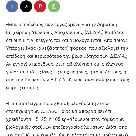
-Είπε ο πρόεδρος των εργαζομένων στην Δημοτική
Επιχείρηση Ύδρευσης Αποχέτευσης (Δ.Ε.Υ.Α.) Καβάλας,
ότι οι Δ.Ε.Υ.Α. ελέγχονται και αξιολογούνται. Από ποιον;
Υπάρχει ένας (ανεξάρτητος) φορέας, που αξιολογεί την
απόδοση και περισσότερο την βιωσιμότητα των Δ.Ε.Υ.Α.;
Αν εννοεί ο πρόεδρος, ότι η αξιολόγηση και ο έλεγχος
γίνονται από τις ίδιες τις επιχειρήσεις, ή τους Δήμους, ή
από την Ένωση των Δ.Ε.Υ.Α., θεωρώ ακατάλληλους τους
φορείς αυτούς.
-Για παράδειγμα, ποιος θα αξιολογήσει την υπο-
στελέχωση των Δ.Ε.Υ.Α. Ποιος θα αποφασίσει ότι
χρειάζονται 15, 25, ή 105 εργαζόμενοι στον τομέα των
βιολογικών σταθμών επεξεργασίας λυμάτων. Διότι, από
τον αριθμό των εργαζομένων εξαρτάται το μισθολογικό