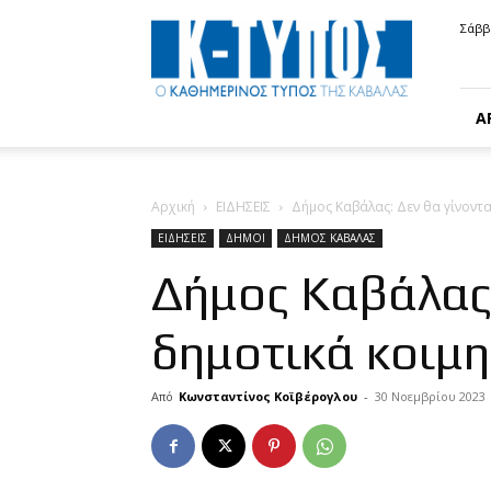
Κ-
Σάββ
ΤΥΠΟΣ
Α
Αρχική
ΕΙΔΗΣΕΙΣ
Δήμος Καβάλας: Δεν θα γίνοντα
ΕΙΔΗΣΕΙΣ
ΔΗΜΟΙ
ΔΗΜΟΣ ΚΑΒΑΛΑΣ
Δήμος Καβάλας:
δημοτικά κοιμ
Από
Κωνσταντίνος Κοϊβέρογλου
-
30 Νοεμβρίου 2023