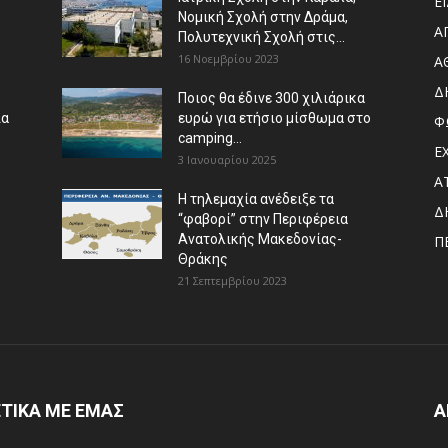
Ε
Νομική Σχολή στην Δράμα,
Α
Πολυτεχνική Σχολή στις...
16 Νοεμβρίου 2023
Α
Δ
Ποιος θα έδινε 300 χιλιάρικα
ια
ευρώ για ετήσιο μίσθωμα στο
Φ
camping...
Ε
3 Ιανουαρίου 2025
Α
Η τηλεμαχία ανέδειξε τα
Δ
“φαβορί” στην Περιφέρεια
Ανατολικής Μακεδονίας-
Π
Θράκης
21 Σεπτεμβρίου 2023
ΤΙΚΑ ΜΕ ΕΜΑΣ
Α