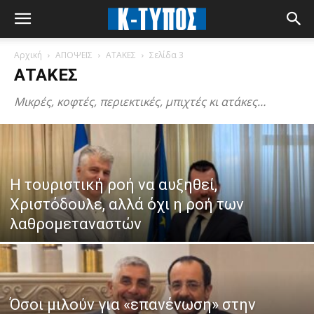
Αρχική
ΑΠΟΨΕΙΣ
ΑΤΑΚΕΣ
Σελίδα 3
ΑΤΑΚΕΣ
Μικρές, κοφτές, περιεκτικές, μπιχτές κι ατάκες…
Η τουριστική ροή να αυξηθεί,
Χριστόδουλε, αλλά όχι η ροή των
λαθρομεταναστών
Όσοι μιλούν για «επανένωση» στην