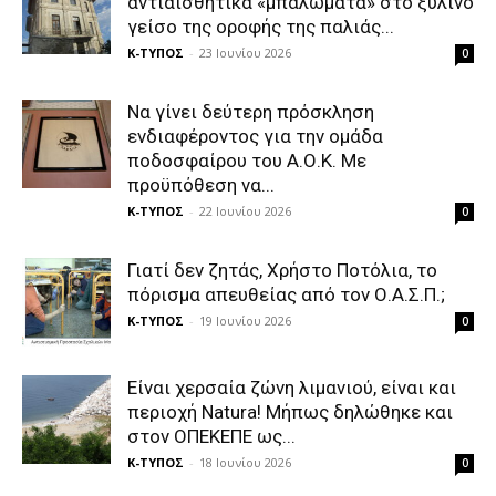
αντιαισθητικά «μπαλώματα» στο ξύλινο
γείσο της οροφής της παλιάς...
Κ-ΤΥΠΟΣ
-
23 Ιουνίου 2026
0
Να γίνει δεύτερη πρόσκληση
ενδιαφέροντος για την ομάδα
ποδοσφαίρου του Α.Ο.Κ. Με
προϋπόθεση να...
Κ-ΤΥΠΟΣ
-
22 Ιουνίου 2026
0
Γιατί δεν ζητάς, Χρήστο Ποτόλια, το
πόρισμα απευθείας από τον Ο.Α.Σ.Π.;
Κ-ΤΥΠΟΣ
-
19 Ιουνίου 2026
0
Είναι χερσαία ζώνη λιμανιού, είναι και
περιοχή Natura! Μήπως δηλώθηκε και
στον ΟΠΕΚΕΠΕ ως...
Κ-ΤΥΠΟΣ
-
18 Ιουνίου 2026
0