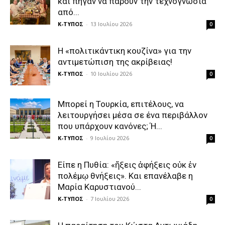
και πήγαν να πάρουν την τεχνογνωσία
από...
Κ-ΤΥΠΟΣ
-
13 Ιουλίου 2026
0
H «πολιτικάντικη κουζίνα» για την
αντιμετώπιση της ακρίβειας!
Κ-ΤΥΠΟΣ
-
10 Ιουλίου 2026
0
Μπορεί η Τουρκία, επιτέλους, να
λειτουργήσει μέσα σε ένα περιβάλλον
που υπάρχουν κανόνες; Ή...
Κ-ΤΥΠΟΣ
-
9 Ιουλίου 2026
0
Είπε η Πυθία: «ἥξεις ἀφήξεις οὐκ ἐν
πολέμῳ θνήξεις». Και επανέλαβε η
Μαρία Καρυστιανού...
Κ-ΤΥΠΟΣ
-
7 Ιουλίου 2026
0