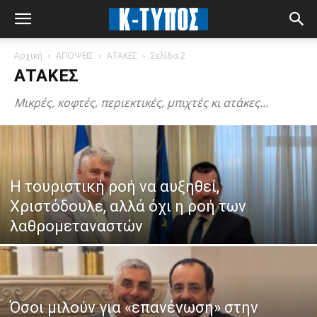
Αρχική
ΑΠΟΨΕΙΣ
ΑΤΑΚΕΣ
Σελίδα 2
ΑΤΑΚΕΣ
Μικρές, κοφτές, περιεκτικές, μπιχτές κι ατάκες…
Η τουριστική ροή να αυξηθεί,
Χριστόδουλε, αλλά όχι η ροή των
λαθρομεταναστών
Όσοι μιλούν για «επανένωση» στην