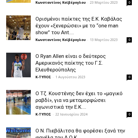
Κωνσταντίνος Κοϊβέρογλου
-
23 Μαρτίου 2023
0
Ορισμένοι παίκτες της Ε.Κ. Καβάλας
έχουν «ξενερώσει» με το “one man
show” του Ant....
Κωνσταντίνος Κοϊβέρογλου
-
13 Μαρτίου 2023
0
Ο Ryan Allen είναι ο δεύτερος
Αμερικανός παίκτης του Γ.Σ.
Ελευθερούπολης
Κ-ΤΥΠΟΣ
-
1 Αυγούστου 2023
0
Ο Τζ. Κουστένης δεν έχει το «μαγικό
ραβδί», για να μεταμορφώσει
αγωνιστικά την Ε.Κ....
Κ-ΤΥΠΟΣ
-
22 Ιανουαρίου 2024
0
Ο Ν. Πιεβάλιτσα θα φορέσει ξανά την
φανέλα του Α.Ο.Κ.