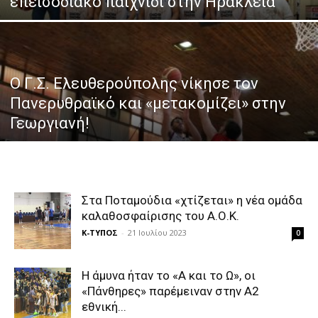
επεισοδιακό παιχνίδι στην Ηράκλεια
Ο Γ.Σ. Ελευθερούπολης νίκησε τον
Πανερυθραϊκό και «μετακομίζει» στην
Γεωργιανή!
Στα Ποταμούδια «χτίζεται» η νέα ομάδα
καλαθοσφαίρισης του Α.Ο.Κ.
Κ-ΤΥΠΟΣ
-
21 Ιουλίου 2023
0
Η άμυνα ήταν το «Α και το Ω», οι
«Πάνθηρες» παρέμειναν στην Α2
εθνική...