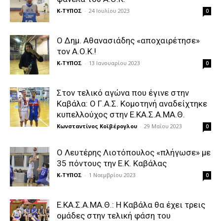
Κ-ΤΥΠΟΣ
-
24 Ιουλίου 2023
0
Ο Δημ. Αθανασιάδης «αποχαιρέτησε»
τον Α.Ο.Κ.!
Κ-ΤΥΠΟΣ
-
13 Ιανουαρίου 2023
0
Στον τελικό αγώνα που έγινε στην
Καβάλα: Ο Γ.Α.Σ. Κομοτηνή αναδείχτηκε
κυπελλούχος στην Ε.ΚΑ.Σ.Α.ΜΑ.Θ.
Κωνσταντίνος Κοϊβέρογλου
-
29 Μαΐου 2023
0
Ο Λευτέρης Λιοτόπουλος «πλήγωσε» με
35 πόντους την Ε.Κ. Καβάλας
Κ-ΤΥΠΟΣ
-
1 Νοεμβρίου 2023
0
Ε.ΚΑ.Σ.Α.ΜΑ.Θ.: Η Καβάλα θα έχει τρεις
ομάδες στην τελική φάση του