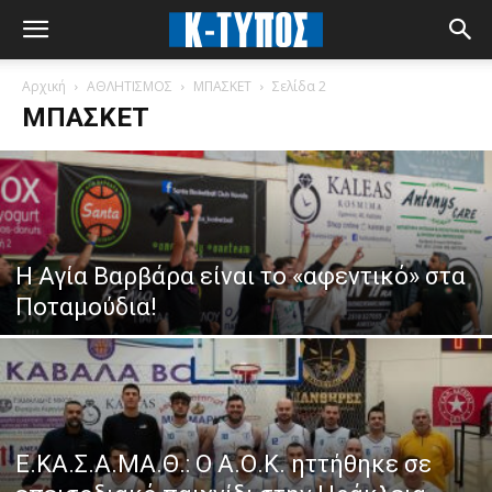
Αρχική
ΑΘΛΗΤΙΣΜΟΣ
ΜΠΑΣΚΕΤ
Σελίδα 2
ΜΠΑΣΚΕΤ
Η Αγία Βαρβάρα είναι το «αφεντικό» στα
Ποταμούδια!
Ε.ΚΑ.Σ.Α.ΜΑ.Θ.: Ο Α.Ο.Κ. ηττήθηκε σε