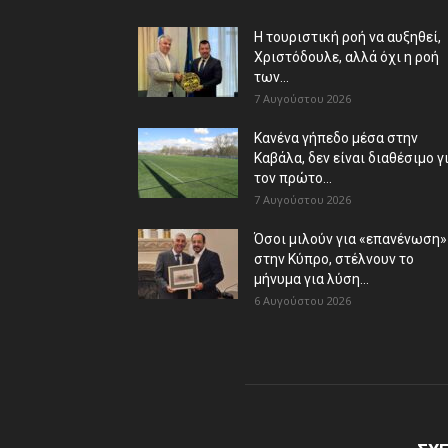
Η τουριστική ροή να αυξηθεί,
Χριστόδουλε, αλλά όχι η ροή
των...
7 Αυγούστου 2026
Κανένα γήπεδο μέσα στην
Καβάλα, δεν είναι διαθέσιμο γ
τον πρώτο...
7 Αυγούστου 2026
Όσοι μιλούν για «επανένωση»
στην Κύπρο, στέλνουν το
μήνυμα για λύση...
6 Αυγούστου 2026