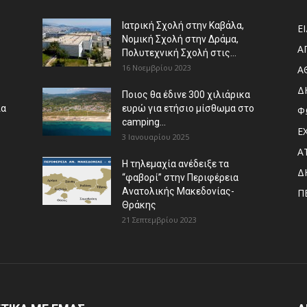
Ιατρική Σχολή στην Καβάλα,
Ε
Νομική Σχολή στην Δράμα,
Α
Πολυτεχνική Σχολή στις...
16 Νοεμβρίου 2023
Α
Δ
Ποιος θα έδινε 300 χιλιάρικα
ια
ευρώ για ετήσιο μίσθωμα στο
Φ
camping...
Ε
3 Ιανουαρίου 2025
Α
Η τηλεμαχία ανέδειξε τα
Δ
“φαβορί” στην Περιφέρεια
Ανατολικής Μακεδονίας-
Π
Θράκης
21 Σεπτεμβρίου 2023