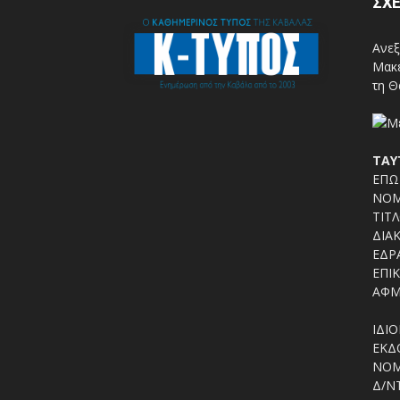
ΣΧΕ
Ανεξ
Μακε
τη Θ
ΤΑΥ
ΕΠΩΝ
ΝΟΜ
ΤΙΤΛ
ΔΙΑΚ
ΕΔΡΑ
ΕΠΙΚ
ΑΦΜ
ΙΔΙΟ
ΕΚΔΟ
ΝΟΜ
Δ/Ν