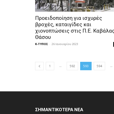
Προειδοποίηση για ισχυρές
βροχές, καταιγίδες και
χιονοπτώσεις στις Π.Ε. Καβάλας
Θάσου
Κ-ΤΥΠΟΣ
-
26 Ιανουαρίου 2023
...
...
1
592
593
594
ΣΗΜΑΝΤΙΚΟΤΕΡΑ ΝΕΑ