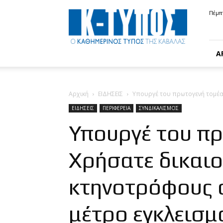
Κ-
Πέμπ
ΤΥΠΟΣ
Α
Αρχική
ΕΙΔΗΣΕΙΣ
Υπουργέ του πρωτογενή τομέα
ΕΙΔΗΣΕΙΣ
ΠΕΡΙΦΕΡΕΙΑ
ΣΥΝΔΙΚΑΛΙΣΜΟΣ
Υπουργέ του π
Χρήσατε δικαι
κτηνοτρόφους α
μέτρο εγκλεισμ