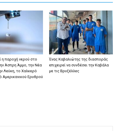
ί η παροχή νερού στο
Ένας Καβαλιώτης της διασποράς
την Άσπρη Άμμο, την Νέα
επιχειρεί να συνδέσει την Καβάλα
ην Λεύκη, το Χαλκερό
με τις Βρυξέλλες
δό Αμερικανικού Ερυθρού