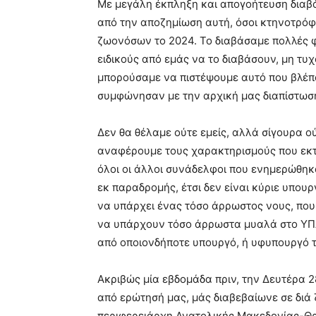
Με μεγάλη έκπληξη και απογοήτευση διαβάζ
από την αποζημίωση αυτή, όσοι κτηνοτρό
ζωονόσων το 2024. Το διαβάσαμε πολλές φ
ειδικούς από εμάς να το διαβάσουν, μη τυ
μπορούσαμε να πιστέψουμε αυτό που βλέπαμ
συμφώνησαν με την αρχική μας διαπίστωσ
Δεν θα θέλαμε ούτε εμείς, αλλά σίγουρα ού
αναφέρουμε τους χαρακτηρισμούς που εκτ
όλοι οι άλλοι συνάδελφοι που ενημερώθηκα
εκ παραδρομής, έτσι δεν είναι κύριε υπου
να υπάρχει ένας τόσο άρρωστος νους, που 
να υπάρχουν τόσο άρρωστα μυαλά στο ΥΠΑ
από οποιονδήποτε υπουργό, ή υφυπουργό τ
Ακριβώς μία εβδομάδα πριν, την Δευτέρα 2
από ερώτησή μας, μάς διαβεβαίωνε σε διά
περιφερειάρχη Ανατολικής Μακεδονίας-Θρά