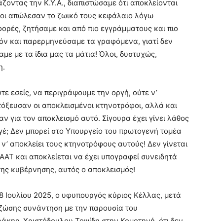
οντας την Κ.Υ.Α., διαπιστώσαμε ότι αποκλείονται
φοι απώλεσαν το ζωικό τους κεφάλαιο λόγω
ορές, ζητήσαμε και από πιο εγγράμματους και πιο
χόν και παρερμηνεύσαμε τα γραφόμενα, γιατί δεν
ε με τα ίδια μας τα μάτια! Όλοι, δυστυχώς,
η.
τε εσείς, να περιγράψουμε την οργή, ούτε ν’
όξευσαν οι αποκλεισμένοι κτηνοτρόφοι, αλλά και
ν για τον αποκλεισμό αυτό. Σίγουρα έχει γίνει λάθος
ργέ; Δεν μπορεί στο Υπουργείο του πρωτογενή τομέα
ν’ αποκλείει τους κτηνοτρόφους αυτούς! Δεν γίνεται
ΑΤ και αποκλείεται να έχει υπογραφεί συνειδητά
ης κυβέρνησης, αυτός ο αποκλεισμός!
8 Ιουλίου 2025, ο υφυπουργός κύριος Κέλλας, μετά
 ζώσης συνάντηση με την παρουσία του
κης, Χριστόδουλου Τοψίδη στην Κομοτηνή, ότι δεν