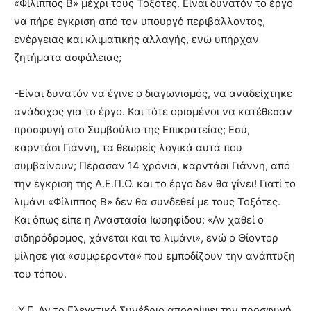
«Φίλιππος Β» μέχρι τους Τοξότες. Είναι δυνατόν το έργο
να πήρε έγκριση από τον υπουργό περιβάλλοντος,
ενέργειας και κλιματικής αλλαγής, ενώ υπήρχαν
ζητήματα ασφάλειας;
-Είναι δυνατόν να έγινε ο διαγωνισμός, να αναδείχτηκε
ανάδοχος για το έργο. Και τότε ορισμένοι να κατέθεσαν
προσφυγή στο Συμβούλιο της Επικρατείας; Εσύ,
καρντάσι Γιάννη, τα θεωρείς λογικά αυτά που
συμβαίνουν; Πέρασαν 14 χρόνια, καρντάσι Γιάννη, από
την έγκριση της Α.Ε.Π.Ο. και το έργο δεν θα γίνει! Γιατί το
λιμάνι «Φίλιππος Β» δεν θα συνδεθεί με τους Τοξότες.
Και όπως είπε η Αναστασία Ιωσηφίδου: «Αν χαθεί ο
σιδηρόδρομος, χάνεται και το λιμάνι», ενώ ο Θίοντορ
μίλησε για «συμφέροντα» που εμποδίζουν την ανάπτυξη
του τόπου.
-Υ.Γ. Αν το Ελεγκτικό Συνέδριο απορρίψει την προσφυγή