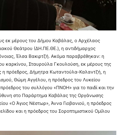
υς εκ μέρους του Δήμου Καβάλας, ο Αρχέλαος
ιακού Θεάτρου (ΔΗ.ΠΕ.ΘΕ.), η αντιδήμαρχος
ρόνοιας, Έλσα Βακιρτζή. Ακόμα παραβρέθηκαν: η
ου καρκίνου, Σταυρούλα Γκουλούση, εκ μέρους της
 η πρόεδρος, Δήμητρα Κωταντούλα-Καλαντζή, η
σμού, Θώμη Αγγέλου, η πρόεδρος του Λυκείου
πρόεδρος του συλλόγου «ΠΝΟΗ» για το παιδί και την
πεύθυνη στο Παράρτημα Καβάλας της Οργάνωσης
είου «Ο Άγιος Νέστωρ», Άννα Γιοβανιού, η πρόεδρος
ελίδου και η πρόεδρος του Σοροπτιμιστικού Ομίλου