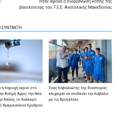
ε
Ήταν άψογη η διοργάνωση κοπής της
βασιλόπιτας του Τ.Ε.Ε. Ανατολικής Μακεδονίας
Ν ΣΥΝΤΑΚΤΗ
ί η παροχή νερού στο
Ένας Καβαλιώτης της διασποράς
την Άσπρη Άμμο, την Νέα
επιχειρεί να συνδέσει την Καβάλα
ην Λεύκη, το Χαλκερό
με τις Βρυξέλλες
δό Αμερικανικού Ερυθρού