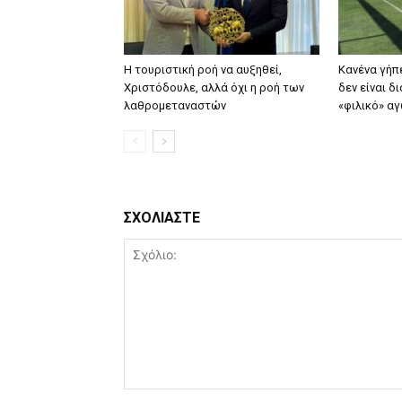
Η τουριστική ροή να αυξηθεί,
Κανένα γήπ
Χριστόδουλε, αλλά όχι η ροή των
δεν είναι δ
λαθρομεταναστών
«φιλικό» αγ
ΣΧΟΛΙΑΣΤΕ