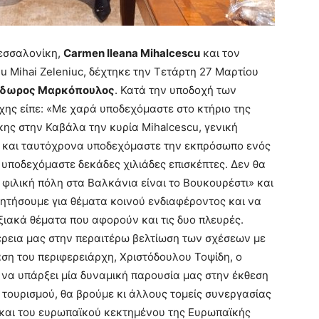
Θεσσαλονίκη,
Carmen Ileana Mihalcescu
και τον
iu Mihai Zeleniuc, δέχτηκε την Τετάρτη 27 Μαρτίου
δωρος Μαρκόπουλος
. Κατά την υποδοχή των
ης είπε: «Με χαρά υποδεχόμαστε στο κτήριο της
ης στην Καβάλα την κυρία Mihalcescu, γενική
 και ταυτόχρονα υποδεχόμαστε την εκπρόσωπο ενός
 υποδεχόμαστε δεκάδες χιλιάδες επισκέπτες. Δεν θα
 φιλική πόλη στα Βαλκάνια είναι το Βουκουρέστι» και
ητήσουμε για θέματα κοινού ενδιαφέροντος και να
ιακά θέματα που αφορούν και τις δυο πλευρές.
φέρεια μας στην περαιτέρω βελτίωση των σχέσεων με
ση του περιφερειάρχη, Χριστόδουλου Τοψίδη, ο
να υπάρξει μία δυναμική παρουσία μας στην έκθεση
 τουρισμού, θα βρούμε κι άλλους τομείς συνεργασίας
ο και του ευρωπαϊκού κεκτημένου της Ευρωπαϊκής