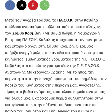
Μετά τον Ανδρέα Γράσσο, το
ΠΑ.ΣΟ.Κ.
στην Καβάλα
απώλεσε ένα ακόμα «εμβληματικό» τοπικό στέλεχος,
τον
Σάββα Κοσμίδη
. «Με βαθιά θλίψη, η Νομαρχιακή
Επιτροπή ΠΑ.ΣΟ.Κ. Καβάλας αποχαιρετά τον σύντροφο
και ιστορικό αγωνιστή, Σάββα Κοσμίδη. Ο Σάββας
υπήρξε ενεργό μέλος του αντιδικτατορικού φοιτητικού
κινήματος, εμβληματικός γραμματέας της Ν.Ε. ΠΑ.ΣΟ.Κ.
Καβάλας και ο πρώτος γραμματέας της Π.Ε. ΠΑ.ΣΟ.Κ.
Ανατολικής Μακεδονίας-Θράκης. Με το ήθος, την
σεμνότητα και την συνεχή προσφορά του, σημάδεψε την
πορεία του Κινήματος στην περιοχή μας. Ανιδιοτελής,
τίμιος και βαθιά ενάρετος, αποτέλεσε σημείο αναφοράς
για όλους μας. Εκφράζουμε θερμά συλλυπητήρια στην
οικογένειά του, στην σύζυγό του Δέσποινα και στα
παιδιά του, Δημήτρη και Εύη. Αιωνία του η μνήμη»,