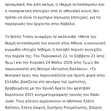
προσωπικά. Και κάτι ακόμα, η «θερμή ανταπόκριση» και
η «εισπρακτική επιτυχία» από το αθηναϊκό κοινό, δεν
πρέπει να είναι το κριτήριο σίγουρης επιτυχίας, για τις
παραγωγές που έρχονται στην Καβάλα.
Το δελτίο Τύπου αναφέρει τα ακόλουθα: «Μετά την
θερμή ανταπόκριση του κοινού στην Αθήνα, η κοινωνική
κωμωδία «Ατυχές πήδημα, ή παλαβό πορνό» συνεχίζει
την πορεία της. Την Παρασκευή 22, το Σάββατο 23 (στις
9μ.μ.) και την Κυριακή 24 Μαΐου 2026 (στις 7μ.μ.), θα
παρουσιαστεί στο θέατρο «Αντιγόνη Βαλάκου». «Το
θεατρικό έργο, που παρουσιάζεται για πρώτη φορά στην
Ελλάδα, βασίζεται στο σενάριο της ομότιτλης,
βραβευμένης με την Χρυσή Άρκτο του φεστιβάλ
Βερολίνου 2021, κινηματογραφικής ταινίας του Radu
Jude. Τους ρόλους ερμηνεύουν οι ηθοποιοί: Ελένη
Βαΐτσου, Ελένη Δαφνή, Σωτήρης Ρουμελιώτης, Σπύρος