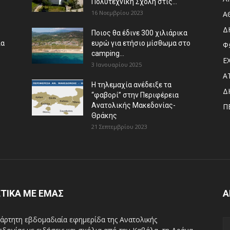
Πολυτεχνική Σχολή στις...
16 Νοεμβρίου 2023
Α
Δ
Ποιος θα έδινε 300 χιλιάρικα
ια
ευρώ για ετήσιο μίσθωμα στο
Φ
camping...
Ε
3 Ιανουαρίου 2025
Α
Η τηλεμαχία ανέδειξε τα
Δ
“φαβορί” στην Περιφέρεια
Ανατολικής Μακεδονίας-
Π
Θράκης
21 Σεπτεμβρίου 2023
ΤΙΚΑ ΜΕ ΕΜΑΣ
Α
άρτητη εβδομαδιαία εφημερίδα της Ανατολικής