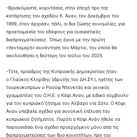
-Βρισκόμαστε, καρντάσια, στην εποχή προ της
κατάρτισης του σχεδίου Κ. Άναν, τον Δεκέμβριο του
1999, όταν άρχισαν, πάλι, οι δια ζώσης συνομιλίες, για
προετοιμασία του εδάφους για ουσιαστικές
διαπραγματεύσεις. Όπως έγινε με την πρώτη
«πενταμερή» συνάντηση τον Μάρτιο, την οποία θα
ακολουθήσει η δεύτερη τον Ιούλιο του 2025.
-Τότε, πρόεδρος της Κυπριακής Δημοκρατίας ήταν
ο Γλαύκος Κληρίδης (ιδρυτής του ΔΗ.ΣΥ.), ηγέτης των
τουρκοκυπρίων ο Ραούφ Ντενκτάς και γενικός
γραμματέας του Ο.Η.Ε. ο Κόφι Άναν, με ειδικό σύμβουλο
για τον κυπριακό ζήτημα τον Άλβαρο ντε Σότο. Ο Κόφι
Άναν υπέβαλε σχέδιο για συνολική επίλυση του
κυπριακού ζητήματος. Παρότι ο Κόφι Ανάν ήθελε να
παρουσιάσει ένα σχέδιο προερχόμενο μόνο από τις
διαπραγματεύσεις των δυο κοινοτήτων, προ του