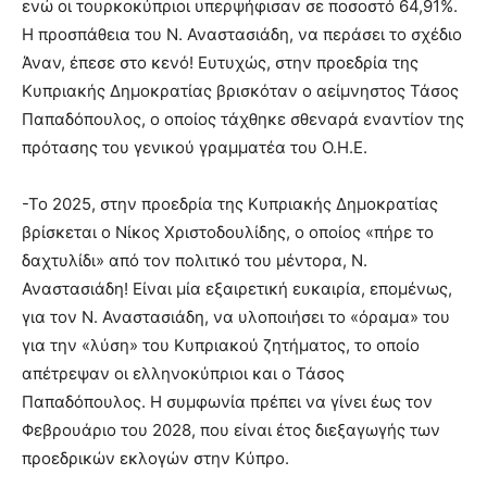
ενώ οι τουρκοκύπριοι υπερψήφισαν σε ποσοστό 64,91%.
Η προσπάθεια του Ν. Αναστασιάδη, να περάσει το σχέδιο
Άναν, έπεσε στο κενό! Ευτυχώς, στην προεδρία της
Κυπριακής Δημοκρατίας βρισκόταν ο αείμνηστος Τάσος
Παπαδόπουλος, ο οποίος τάχθηκε σθεναρά εναντίον της
πρότασης του γενικού γραμματέα του Ο.Η.Ε.
-Το 2025, στην προεδρία της Κυπριακής Δημοκρατίας
βρίσκεται ο Νίκος Χριστοδουλίδης, ο οποίος «πήρε το
δαχτυλίδι» από τον πολιτικό του μέντορα, Ν.
Αναστασιάδη! Είναι μία εξαιρετική ευκαιρία, επομένως,
για τον Ν. Αναστασιάδη, να υλοποιήσει το «όραμα» του
για την «λύση» του Κυπριακού ζητήματος, το οποίο
απέτρεψαν οι ελληνοκύπριοι και ο Τάσος
Παπαδόπουλος. Η συμφωνία πρέπει να γίνει έως τον
Φεβρουάριο του 2028, που είναι έτος διεξαγωγής των
προεδρικών εκλογών στην Κύπρο.