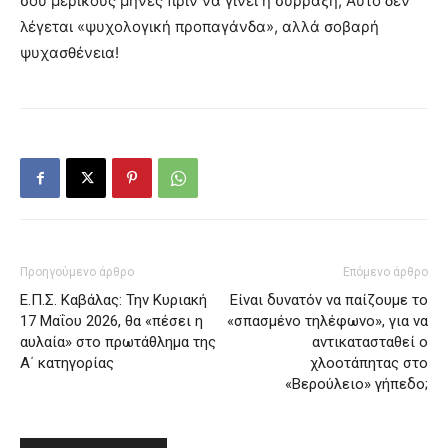
σου μερικούς μήνες πριν να γίνει η σύρραξη; Αυτό δεν
λέγεται «ψυχολογική προπαγάνδα», αλλά σοβαρή
ψυχασθένεια!
Προηγούμενο άρθρο
Επόμενο άρθρο
Ε.Π.Σ. Καβάλας: Την Κυριακή
Είναι δυνατόν να παίζουμε το
17 Μαΐου 2026, θα «πέσει η
«σπασμένο τηλέφωνο», για να
αυλαία» στο πρωτάθλημα της
αντικατασταθεί ο
Α΄ κατηγορίας
χλοοτάπητας στο
«Βερούλειο» γήπεδο;