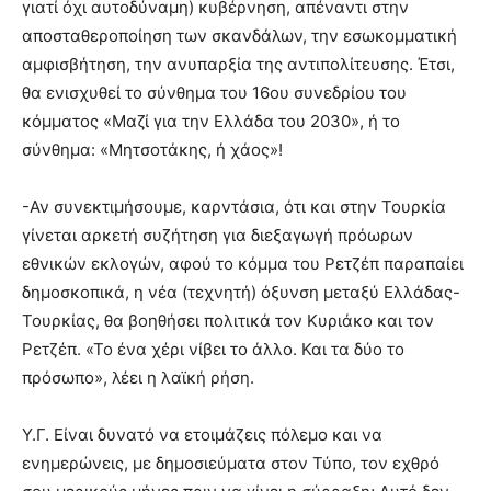
γιατί όχι αυτοδύναμη) κυβέρνηση, απέναντι στην
αποσταθεροποίηση των σκανδάλων, την εσωκομματική
αμφισβήτηση, την ανυπαρξία της αντιπολίτευσης. Έτσι,
θα ενισχυθεί το σύνθημα του 16ου συνεδρίου του
κόμματος «Μαζί για την Ελλάδα του 2030», ή το
σύνθημα: «Μητσοτάκης, ή χάος»!
-Αν συνεκτιμήσουμε, καρντάσια, ότι και στην Τουρκία
γίνεται αρκετή συζήτηση για διεξαγωγή πρόωρων
εθνικών εκλογών, αφού το κόμμα του Ρετζέπ παραπαίει
δημοσκοπικά, η νέα (τεχνητή) όξυνση μεταξύ Ελλάδας-
Τουρκίας, θα βοηθήσει πολιτικά τον Κυριάκο και τον
Ρετζέπ. «Το ένα χέρι νίβει το άλλο. Και τα δύο το
πρόσωπο», λέει η λαϊκή ρήση.
Υ.Γ. Είναι δυνατό να ετοιμάζεις πόλεμο και να
ενημερώνεις, με δημοσιεύματα στον Τύπο, τον εχθρό