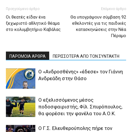
Προηγούμενο άρθρο
Επόμενο άρθρο
Οι θεατές είδαν ένα
Θα υπογράψουν σύμβαση 92
ξεχωριστό αθλητικό θέαμα
εθελοντές για τις παιδικές
στο κολυμβητήριο Καβάλας
κατασκηνώσεις στην Νέα
Πέραμο
ΠΑΡΟΜΟΙΑ ΑΡΘΡΑ
ΠΕΡΙΣΣΟΤΕΡΑ ΑΠΟ ΤΟΝ ΣΥΝΤΑΚΤΗ
Ο «Ανδροσθένης» «έδεσε» τον Γιάννη
Ανδρεάδη στην Θάσο
Ο εξελισσόμενος μέσος
ποδοσφαιριστής, Φίλ. Σπυρόπουλος,
θα φορέσει την φανέλα του Α.Ο.Κ.
Ο Γ.Σ. Ελευθερούπολης πήρε τον