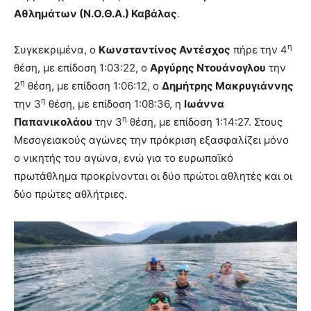
Αθλημάτων (Ν.Ο.Θ.Α.) Καβάλας
.
η
Συγκεκριμένα, ο
Κωνσταντίνος Αντέσχος
πήρε την 4
θέση, με επίδοση 1:03:22, ο
Αργύρης Ντουάνογλου
την
η
2
θέση, με επίδοση 1:06:12, ο
Δημήτρης Μακρυγιάννης
η
την 3
θέση, με επίδοση 1:08:36, η
Ιωάννα
η
Παπανικολάου
την 3
θέση, με επίδοση 1:14:27. Στους
Μεσογειακούς αγώνες την πρόκριση εξασφαλίζει μόνο
ο νικητής του αγώνα, ενώ για το ευρωπαϊκό
πρωτάθλημα προκρίνονται οι δύο πρώτοι αθλητές και οι
δύο πρώτες αθλήτριες.