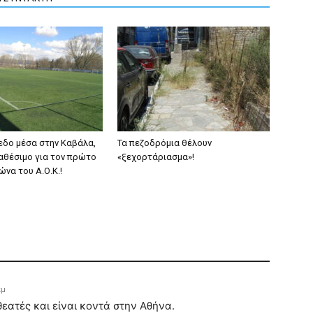
εδο μέσα στην Καβάλα,
Τα πεζοδρόμια θέλουν
ιαθέσιμο για τον πρώτο
«ξεχορτάριασμα»!
ώνα του Α.Ο.Κ.!
πμ
θεατές και είναι κοντά στην Αθήνα.