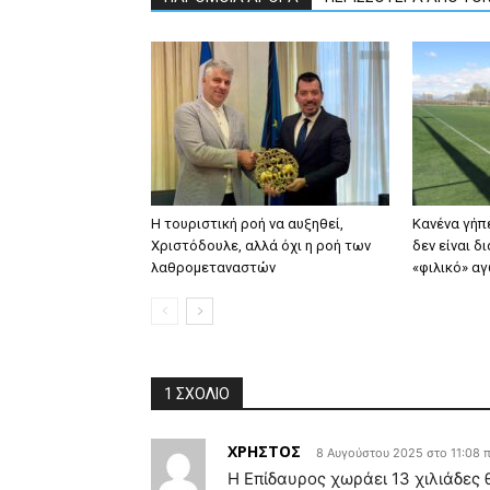
Η τουριστική ροή να αυξηθεί,
Κανένα γήπ
Χριστόδουλε, αλλά όχι η ροή των
δεν είναι δ
λαθρομεταναστών
«φιλικό» αγ
1 ΣΧΟΛΙΟ
ΧΡΗΣΤΟΣ
8 Αυγούστου 2025 στο 11:08 
Η Επίδαυρος χωράει 13 χιλιάδες 