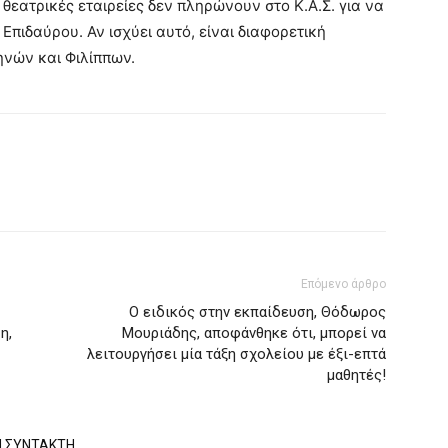
ές θεατρικές εταιρείες δεν πληρώνουν στο Κ.Α.Σ. για να
πιδαύρου. Αν ισχύει αυτό, είναι διαφορετική
νών και Φιλίππων.
Επόμενο άρθρο
Ο ειδικός στην εκπαίδευση, Θόδωρος
η,
Μουριάδης, αποφάνθηκε ότι, μπορεί να
λειτουργήσει μία τάξη σχολείου με έξι-επτά
μαθητές!
Ν ΣΥΝΤΑΚΤΗ