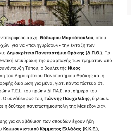
αντιπεριφερειάρχη,
Θόδωρου Μαρκόπουλου
, όπου
χών, για να «πανηγυρίσουν» την ένταξη των
στο
Δημοκρίτειο Πανεπιστήμιο Θράκης (Δ.Π.Θ.)
. Για
μοθετική επικύρωση της υφαρπαγής των τμημάτων από
 συνέντευξη Τύπου, ο βουλευτής
Νίκος
ηση του Δημοκρίτειου Πανεπιστήμιου Θράκης και η
ρφής δικαίωση για μένα, γιατί πάντα πίστευα ότι
ώην Τ.Ε.Ι., του πρώην ΔΙ.ΠΑ.Ε. και σήμερα του
». Ο συνάδελφος του,
Γιάννης Πασχαλίδης
, δήλωσε:
ε η δεύτερη πανεπιστημιούπολη της Μακεδονίας».
νησης για αναβάθμιση των σπουδών έχουν ήδη
ου
Κομμουνιστικού Κόμματος Ελλάδας (Κ.Κ.Ε.)
,