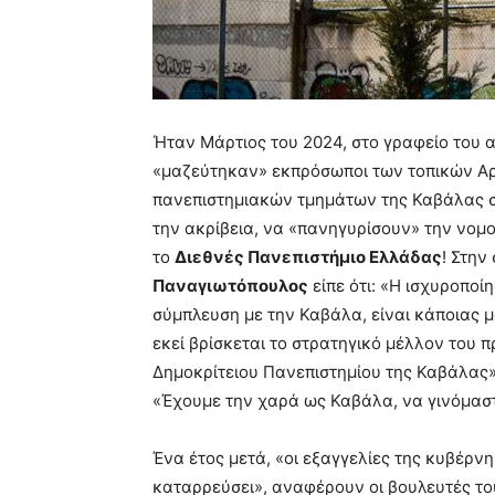
Ήταν Μάρτιος του 2024, στο γραφείο του 
«μαζεύτηκαν» εκπρόσωποι των τοπικών Αρ
πανεπιστημιακών τμημάτων της Καβάλας 
την ακρίβεια, να «πανηγυρίσουν» την νο
το
Διεθνές Πανεπιστήμιο Ελλάδας
! Στην
Παναγιωτόπουλος
είπε ότι: «Η ισχυροποί
σύμπλευση με την Καβάλα, είναι κάποιας μο
εκεί βρίσκεται το στρατηγικό μέλλον του πρ
Δημοκρίτειου Πανεπιστημίου της Καβάλας
«Έχουμε την χαρά ως Καβάλα, να γινόμαστ
Ένα έτος μετά, «οι εξαγγελίες της κυβέρ
καταρρεύσει», αναφέρουν οι βουλευτές τ