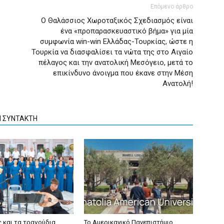
Επόμενο άρθρο
Ο Θαλάσσιος Χωροταξικός Σχεδιασμός είναι
ένα «προπαρασκευαστικό βήμα» για μία
συμφωνία win-win Ελλάδας-Τουρκίας, ώστε η
Τουρκία να διασφαλίσει τα νώτα της στο Αιγαίο
πέλαγος και την ανατολική Μεσόγειο, μετά το
επικίνδυνο άνοιγμα που έκανε στην Μέση
Ανατολή!
Ν ΣΥΝΤΑΚΤΗ
ς και τα τραγούδια
Το Αμερικανικό Πανεπιστήμιο