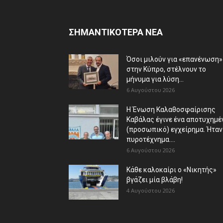
ΣΗΜΑΝΤΙΚΟΤΕΡΑ ΝΕΑ
Όσοι μιλούν για «επανένωση»
στην Κύπρο, στέλνουν το
μήνυμα για λύση...
6 Αυγούστου 2026
Η Ένωση Καλαθοσφαίρισης
Καβάλας έγινε ένα αποτυχημέ
(προσωπικό) εγχείρημα. Ήταν
πυροτέχνημα....
6 Αυγούστου 2026
Κάθε καλοκαίρι ο «Νικητής»
βγάζει μία βλάβη!
4 Αυγούστου 2026