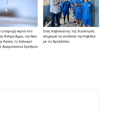
ί η παροχή νερού στο
Ένας Καβαλιώτης της διασποράς
την Άσπρη Άμμο, την Νέα
επιχειρεί να συνδέσει την Καβάλα
ην Λεύκη, το Χαλκερό
με τις Βρυξέλλες
δό Αμερικανικού Ερυθρού