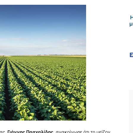
ίας,
Γιάννης Πασχαλίδης
, ανακοίνωσε ότι το μείζον