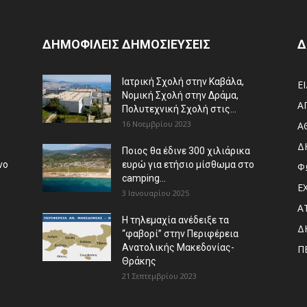
ΔΗΜΟΦΙΛΕΙΣ ΔΗΜΟΣΙΕΥΣΕΙΣ
Δ
Ιατρική Σχολή στην Καβάλα,
Ε
Νομική Σχολή στην Δράμα,
Α
Πολυτεχνική Σχολή στις...
16 Νοεμβρίου 2023
Α
Δ
Ποιος θα έδινε 300 χιλιάρικα
νο
ευρώ για ετήσιο μίσθωμα στο
Φ
camping...
Ε
3 Ιανουαρίου 2025
Α
Η τηλεμαχία ανέδειξε τα
Δ
“φαβορί” στην Περιφέρεια
Ανατολικής Μακεδονίας-
Π
Θράκης
21 Σεπτεμβρίου 2023