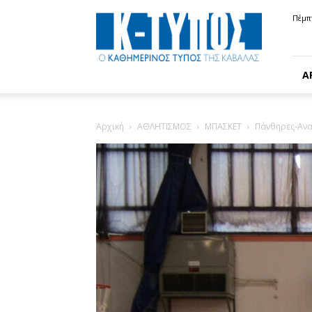
Κ-
Πέμπ
ΤΥΠΟΣ
Α
Αρχική
ΑΘΛΗΤΙΣΜΟΣ
ΜΠΑΣΚΕΤ
Πάνθηρες-Αναγ