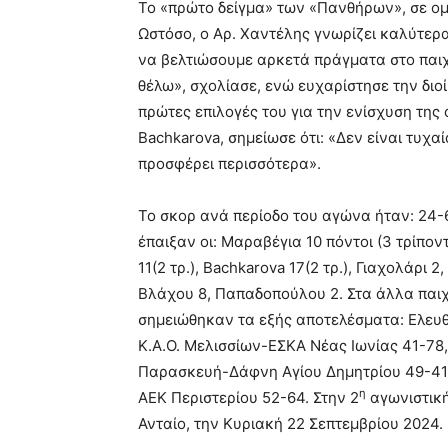
Το «πρώτο δείγμα» των «Πανθήρων», σε ομα
Ωστόσο, ο Αρ. Χαντέλης γνωρίζει καλύτερα
να βελτιώσουμε αρκετά πράγματα στο παιχν
θέλω», σχολίασε, ενώ ευχαρίστησε την διοί
πρώτες επιλογές του για την ενίσχυση της 
Bachkarova, σημείωσε ότι: «Δεν είναι τυχα
προσφέρει περισσότερα».
Το σκορ ανά περίοδο του αγώνα ήταν: 24-6,
έπαιξαν οι: Μαραβέγια 10 πόντοι (3 τρίπον
11(2 τρ.), Bachkarova 17(2 τρ.), Γιαχολάρι 
Βλάχου 8, Παπαδοπούλου 2. Στα άλλα παιχν
σημειώθηκαν τα εξής αποτελέσματα: Ελευ
Κ.Α.Ο. Μελισσίων-ΕΣΚΑ Νέας Ιωνίας 41-78
Παρασκευή-Δάφνη Αγίου Δημητρίου 49-41
η
ΑΕΚ Περιστερίου 52-64. Στην 2
αγωνιστική
Ανταίο, την Κυριακή 22 Σεπτεμβρίου 2024.