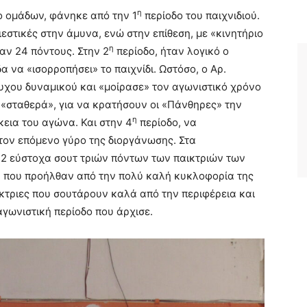
η
ο ομάδων, φάνηκε από την 1
περίοδο του παιχνιδιού.
εστικές στην άμυνα, ενώ στην επίθεση, με «κινητήριο
η
αν 24 πόντους. Στην 2
περίοδο, ήταν λογικό ο
 να «ισορροπήσει» το παιχνίδι. Ωστόσο, ο Αρ.
υχου δυναμικού και «μοίρασε» τον αγωνιστικό χρόνο
η «σταθερά», για να κρατήσουν οι «Πάνθηρες» την
η
κεια του αγώνα. Και στην 4
περίοδο, να
τον επόμενο γύρο της διοργάνωσης. Στα
 12 εύστοχα σουτ τριών πόντων των παικτριών των
, που προήλθαν από την πολύ καλή κυκλοφορία της
κτριες που σουτάρουν καλά από την περιφέρεια και
αγωνιστική περίοδο που άρχισε.