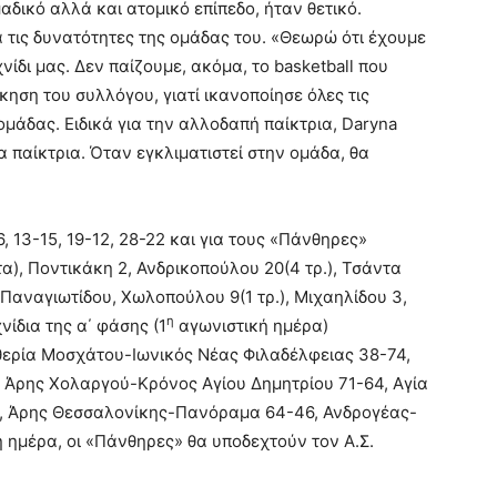
δικό αλλά και ατομικό επίπεδο, ήταν θετικό.
 τις δυνατότητες της ομάδας του. «Θεωρώ ότι έχουμε
ίδι μας. Δεν παίζουμε, ακόμα, το basketball που
κηση του συλλόγου, γιατί ικανοποίησε όλες τις
ομάδας. Ειδικά για την αλλοδαπή παίκτρια, Daryna
ία παίκτρια. Όταν εγκλιματιστεί στην ομάδα, θα
 13-15, 19-12, 28-22 και για τους «Πάνθηρες»
τα), Ποντικάκη 2, Ανδρικοπούλου 20(4 τρ.), Τσάντα
2, Παναγιωτίδου, Χωλοπούλου 9(1 τρ.), Μιχαηλίδου 3,
η
ίδια της α΄ φάσης (1
αγωνιστική ημέρα)
θερία Μοσχάτου-Ιωνικός Νέας Φιλαδέλφειας 38-74,
, Άρης Χολαργού-Κρόνος Αγίου Δημητρίου 71-64, Αγία
, Άρης Θεσσαλονίκης-Πανόραμα 64-46, Ανδρογέας-
 ημέρα, οι «Πάνθηρες» θα υποδεχτούν τον Α.Σ.