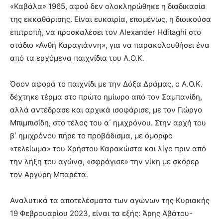
«Καβάλα» 1965, αφού δεν ολοκληρώθηκε η διαδικασία
της εκκαθάρισης. Είναι ευκαιρία, επομένως, η διοικούσα
επιτροπή, να προσκαλέσει τον Alexander Hditaghi στο
στάδιο «Ανθή Καραγιάννη», για να παρακολουθήσει ένα
από τα ερχόμενα παιχνίδια του Α.Ο.Κ.
Όσον αφορά το παιχνίδι με την Δόξα Δράμας, ο Α.Ο.Κ.
δέχτηκε τέρμα στο πρώτο ημίωρο από τον Σαμπανίδη,
αλλά αντέδρασε και αρχικά ισοφάρισε, με τον Γιώργο
Μπιμπισίδη, στο τέλος του α΄ ημιχρόνου. Στην αρχή του
β΄ ημιχρόνου πήρε το προβάδισμα, με όμορφο
«τελείωμα» του Χρήστου Καρακώστα και λίγο πριν από
την λήξη του αγώνα, «σφράγισε» την νίκη με σκόρερ
τον Αργύρη Μπαρέτα.
Αναλυτικά τα αποτελέσματα των αγώνων της Κυριακής
19 Φεβρουαρίου 2023, είναι τα εξής: Άρης Αβάτου-