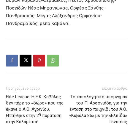
Βύρων Καβάλας-Θερμαϊκός, Νέστος Χρυσούπολης-
Ποσειδών Νέας Μηχανιώνας, Ορφέας Ξάνθης-
Πανθρακικός, Μέγας Αλέξανδρος Ορφανίου-
Πανδραμαϊκός, ρεπό Καβάλα.
Προηγούμενο άρθρο
Επόμενο άρθρο
Elite League: Η Ε.Κ. Καβάλας
Το «απολογητικό υπόμνημα»
δεν πήρε το «δώρο» που της
του Π. Αρσονιάδη, για την
έκανε ο Α.Ο. Αγρινίου.
ένταση στο παιχνίδι του Α.Ο.
η
Ηττήθηκε στην 2
παράταση
«Καβάλα 86» με την «Ελπίδα»
στην Καλαμίτσα!
Γενισέας