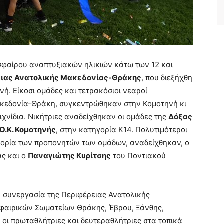
φαίρου αναπτυξιακών ηλικιών κάτω των 12 και
ιας Ανατολικής Μακεδονίας-Θράκης
, που διεξήχθη
ηνή. Είκοσι ομάδες και τετρακόσιοι νεαροί
ακεδονία-Θράκη, συγκεντρώθηκαν στην Κομοτηνή κι
χνίδια. Νικήτριες αναδείχθηκαν οι ομάδες της
Δόξας
.Ο.Κ. Κομοτηνής
, στην κατηγορία Κ14. Πολυτιμότεροι
φορία των προπονητών των ομάδων, αναδείχθηκαν, ο
ς και ο
Παναγιώτης Κυρίτσης
του Ποντιακού
 συνεργασία της Περιφέρειας Ανατολικής
φαιρικών Σωματείων Θράκης, Έβρου, Ξάνθης,
 οι πρωταθλήτριες και δευτεραθλήτριες στα τοπικά