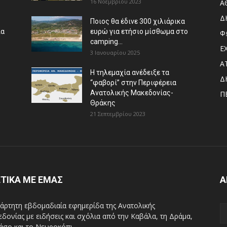
16 Νοεμβρίου 2023
Α
Δ
Ποιος θα έδινε 300 χιλιάρικα
ια
ευρώ για ετήσιο μίσθωμα στο
Φ
camping...
Ε
3 Ιανουαρίου 2025
Α
Η τηλεμαχία ανέδειξε τα
Δ
“φαβορί” στην Περιφέρεια
Ανατολικής Μακεδονίας-
Π
Θράκης
21 Σεπτεμβρίου 2023
ΤΙΚΑ ΜΕ ΕΜΑΣ
Α
άρτητη εβδομαδιαία εφημερίδα της Ανατολικής
δονίας με ειδήσεις και σχόλια από την Καβάλα, τη Δράμα,
άσο και το Νευροκόπι.