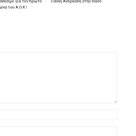
ιαθέσιμο για τον πρώτο
Γιάννη Ανδρεάδη στην Θάσο
ώνα του Α.Ο.Κ.!