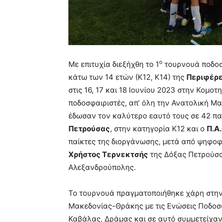
ο
Με επιτυχία διεξήχθη το 1
τουρνουά ποδοσ
κάτω των 14 ετών (Κ12, Κ14) της
Περιφέρε
στις 16, 17 και 18 Ιουνίου 2023 στην Κομοτ
ποδοσφαιριστές, απ’ όλη την Ανατολική Μ
έδωσαν τον καλύτερο εαυτό τους σε 42 παι
Πετρούσας
, στην κατηγορία Κ12 και ο
Π.Α
παίκτες της διοργάνωσης, μετά από ψηφο
Χρήστος Τερνεκτσής
της Δόξας Πετρούσα
Αλεξανδρούπολης.
Το τουρνουά πραγματοποιήθηκε χάρη στην
Μακεδονίας-Θράκης με τις Ενώσεις Ποδοσ
Καβάλας, Δράμας και σε αυτό συμμετείχαν