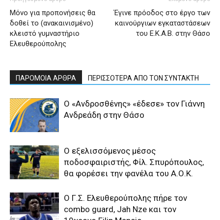
Μόνο για προπονήσεις θα
Έγινε πρόοδος στο έργο των
δοθεί το (ανακαινισμένο)
καινούργιων εγκαταστάσεων
κλειστό γυμναστήριο
του Ε.Κ.Α.Β. στην Θάσο
Ελευθερούπολης
ΠΑΡΟΜΟΙΑ ΑΡΘΡΑ
ΠΕΡΙΣΣΟΤΕΡΑ ΑΠΟ ΤΟΝ ΣΥΝΤΑΚΤΗ
Ο «Ανδροσθένης» «έδεσε» τον Γιάννη
Ανδρεάδη στην Θάσο
Ο εξελισσόμενος μέσος
ποδοσφαιριστής, Φίλ. Σπυρόπουλος,
θα φορέσει την φανέλα του Α.Ο.Κ.
Ο Γ.Σ. Ελευθερούπολης πήρε τον
combo guard, Jah Nze και τον