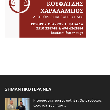
ΣΗΜΑΝΤΙΚΟΤΕΡΑ ΝΕΑ
Η τουριστική ροή να αυξηθεί, Χριστόδουλε,
αλλά όχι η ροή των...