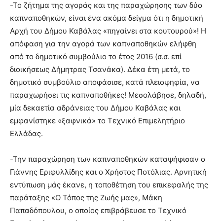
-Το ζήτημα της αγοράς και της παραχώρησης των δύο
καπναποθηκών, είναι ένα ακόμα δείγμα ότι η δημοτική
Αρχή του Δήμου Καβάλας «πηγαίνει στα κουτουρού»! Η
απόφαση για την αγορά των καπναποθηκών ελήφθη
από το δημοτικό συμβούλιο το έτος 2016 (σ.σ. επί
διοικήσεως Δήμητρας Τσανάκα). Δέκα έτη μετά, το
δημοτικό συμβούλιο αποφάσισε, κατά πλειοψηφία, να
παραχωρήσει τις καπναποθήκες! Μεσολάβησε, δηλαδή,
μία δεκαετία αδράνειας του Δήμου Καβάλας και
εμφανίστηκε «ξαφνικά» το Τεχνικό Επιμελητήριο
Ελλάδας.
-Την παραχώρηση των καπναποθηκών καταψήφισαν ο
Γιάννης Εριφυλλίδης και ο Χρήστος Ποτόλιας. Αρνητική
εντύπωση μάς έκανε, η τοποθέτηση του επικεφαλής της
παράταξης «Ο Τόπος της Ζωής μας», Μάκη
Παπαδόπουλου, ο οποίος επιβράβευσε το Τεχνικό