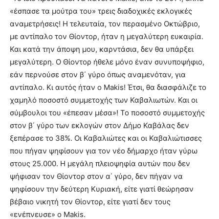
«έσπασε τα μούτρα του» τρεις διαδοχικές εκλογικές
αναμετρήσεις! Η τελευταία, τον περασμένο Οκτώβριο,
με αντίπαλο τον Θίοντορ, ήταν η μεγαλύτερη ευκαιρία.
Και κατά την άποψη μου, καρντάσια, δεν θα υπάρξει
μεγαλύτερη. Ο Θίοντορ ήθελε μόνο έναν συνυποψήφιο,
εάν περνούσε στον β΄ γύρο όπως αναμενόταν, για
αντίπαλο. Κι αυτός ήταν ο Makis! Έτσι, θα διασφάλιζε το
χαμηλό ποσοστό συμμετοχής των Καβαλιωτών. Και οι
σύμβουλοι του «έπεσαν μέσα»! Το ποσοστό συμμετοχής
στον β΄ γύρο των εκλογών στον Δήμο Καβάλας δεν
ξεπέρασε το 38%. Οι Καβαλιώτες και οι Καβαλιώτισσες
που πήγαν ψηφίσουν για τον νέο δήμαρχο ήταν γύρω
στους 25.000. Η μεγάλη πλειοψηφία αυτών που δεν
ψήφισαν τον Θίοντορ στον α΄ γύρο, δεν πήγαν να
ψηφίσουν την δεύτερη Κυριακή, είτε γιατί θεώρησαν
βέβαιο νικητή τον Θίοντορ, είτε γιατί δεν τους
«ενέπνευσε» ο Makis.