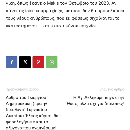
νίκη, όπως έκανε ο Makis τον Οκτώβριο του 2023. Αν
κάνει τις ίδιες «συμμαχίες», ωστόσο, δεν θα προσελκύσει
τους νέους ανθρώπους, που εκ φύσεως σιχαίνονται το
«κατεστημένο»… και το «στημένο» παιχνίδι.
Προηγούμενο άρθρο
Επόμενο άρθρο
Άρθρο του Γεωργίου
Η Αγ. Δεληκάρη πήγε στην
Δημητρακάκη (πρώην
Θάσο, αλλά όχι για διακοπές!
διευθυντή Γυμνασίου-
Λυκείου): Έλεος κύριοι, θα
φορολογήσετε και το
οξυγόνο που αναπνέουμε!