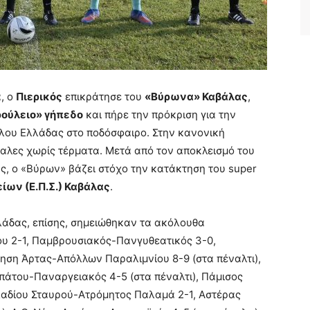
, ο
Πιερικός
επικράτησε του
«Βύρωνα» Καβάλας
,
ούλειο» γήπεδο
και πήρε την πρόκριση για την
λου Ελλάδας στο ποδόσφαιρο. Στην κανονική
παλες χωρίς τέρματα. Μετά από τον αποκλεισμό του
, ο «Βύρων» βάζει στόχο την κατάκτηση του super
ων (Ε.Π.Σ.) Καβάλας
.
λλάδας, επίσης, σημειώθηκαν τα ακόλουθα
ου 2-1, Παμβρουσιακός-Πανγυθεατικός 3-0,
ηση Άρτας-Απόλλων Παραλιμνίου 8-9 (στα πέναλτι),
Υπάτου-Παναργειακός 4-5 (στα πέναλτι), Πάμισος
αδίου Σταυρού-Ατρόμητος Παλαμά 2-1, Αστέρας