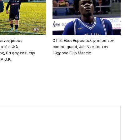
μενος μέσος
Ο Γ.Σ. Ελευθερούπολης πήρε τον
στής, Φίλ.
combo guard, Jah Nze και τον
ς, θα φορέσει την
19χρονο Filip Mancic
Α.Ο.Κ.