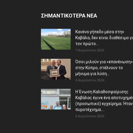
ΣΗΜΑΝΤΙΚΟΤΕΡΑ ΝΕΑ
Κανένα γήπεδο μέσα στην
Καβάλα, δεν είναι διαθέσιμο γ
τον πρώτο...
7 Αυγούστου 2026
Όσοι μιλούν για «επανένωση»
στην Κύπρο, στέλνουν το
μήνυμα για λύση...
6 Αυγούστου 2026
Η Ένωση Καλαθοσφαίρισης
Καβάλας έγινε ένα αποτυχημέ
(προσωπικό) εγχείρημα. Ήταν
πυροτέχνημα....
6 Αυγούστου 2026