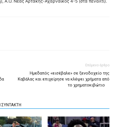
), Α.Ο. Νέας Αρτάκης-Αχαρναϊκός 4-5 (στα πέναλτι).
Επόμενο άρθρο
Ημεδαπός «εισέβαλε» σε ξενοδοχείο της
δα
Καβάλας και επιχείρησε να κλέψει χρήματα από
το χρηματοκιβώτιο
Ν ΣΥΝΤΑΚΤΗ