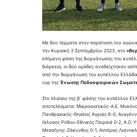
Με δύο τέρματα στην παράταση του αγώνα
την Κυριακή 3 Σεπτεμβρίου 2023, στο
«Βερ
επόμενη φάση της διοργάνωσης του κυπέλ
διάρκεια, οι δύο ομάδες αναδείχτηκαν ισό
από την διοργάνωση του κυπέλλου Ελλάδας
cup της
Ένωσης Ποδοσφαιρικών Σωματεί
Στο πλαίσιο της β΄ φάσης του κυπέλλου Ε
αποτελέσματα: Μικρασιατικός-Α.Ε. Μυκόν
Πανθρακικός-Θησέας Αγριάς 6-0, Αναγένν
Ιάλυσος Ρόδου-Εθνικός Πειραιά 0-2, Α.Ο. 
Μεσσήνης-Ζάκυνθος 0-1, Αστέρας Λιανοκλ