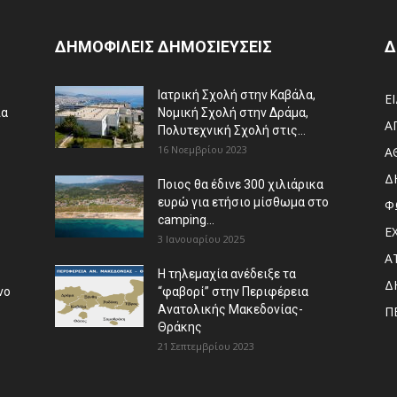
ΔΗΜΟΦΙΛΕΙΣ ΔΗΜΟΣΙΕΥΣΕΙΣ
Δ
Ιατρική Σχολή στην Καβάλα,
Ε
ια
Νομική Σχολή στην Δράμα,
Α
Πολυτεχνική Σχολή στις...
16 Νοεμβρίου 2023
Α
Δ
Ποιος θα έδινε 300 χιλιάρικα
ευρώ για ετήσιο μίσθωμα στο
Φ
camping...
Ε
3 Ιανουαρίου 2025
Α
Η τηλεμαχία ανέδειξε τα
Δ
νο
“φαβορί” στην Περιφέρεια
Ανατολικής Μακεδονίας-
Π
Θράκης
21 Σεπτεμβρίου 2023