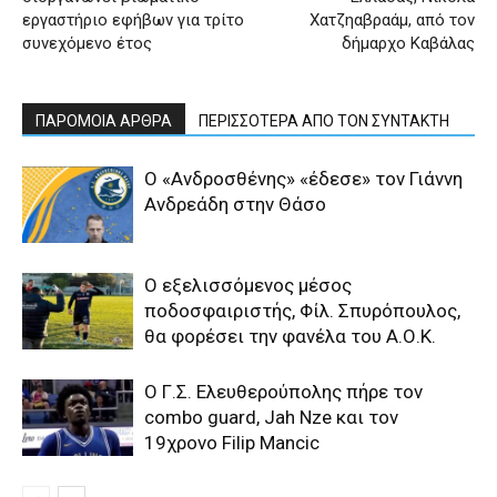
εργαστήριο εφήβων για τρίτο
Χατζηαβραάμ, από τον
συνεχόμενο έτος
δήμαρχο Καβάλας
ΠΑΡΟΜΟΙΑ ΑΡΘΡΑ
ΠΕΡΙΣΣΟΤΕΡΑ ΑΠΟ ΤΟΝ ΣΥΝΤΑΚΤΗ
Ο «Ανδροσθένης» «έδεσε» τον Γιάννη
Ανδρεάδη στην Θάσο
Ο εξελισσόμενος μέσος
ποδοσφαιριστής, Φίλ. Σπυρόπουλος,
θα φορέσει την φανέλα του Α.Ο.Κ.
Ο Γ.Σ. Ελευθερούπολης πήρε τον
combo guard, Jah Nze και τον
19χρονο Filip Mancic