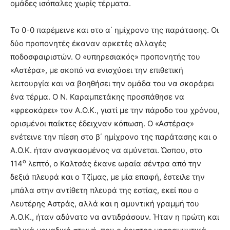
ομάδες ισόπαλες χωρίς τέρματα.
Το 0-0 παρέμεινε και στο α΄ ημίχρονο της παράτασης. Οι
δύο προπονητές έκαναν αρκετές αλλαγές
ποδοσφαιριστών. Ο «υπηρεσιακός» προπονητής του
«Αστέρα», με σκοπό να ενισχύσει την επιθετική
λειτουργία και να βοηθήσει την ομάδα του να σκοράρει
ένα τέρμα. Ο Ν. Καραμπετάκης προσπάθησε να
«φρεσκάρει» τον Α.Ο.Κ., γιατί με την πάροδο του χρόνου,
ορισμένοι παίκτες έδειχναν κόπωση. Ο «Αστέρας»
ενέτεινε την πίεση στο β΄ ημίχρονο της παράτασης και ο
Α.Ο.Κ. ήταν αναγκασμένος να αμύνεται. Ώσπου, στο
ο
114
λεπτό, ο Καλτσάς έκανε ωραία σέντρα από την
δεξιά πλευρά και ο Τζίμας, με μία επαφή, έστειλε την
μπάλα στην αντίθετη πλευρά της εστίας, εκεί που ο
Λευτέρης Αστράς, αλλά και η αμυντική γραμμή του
Α.Ο.Κ., ήταν αδύνατο να αντιδράσουν. Ήταν η πρώτη και