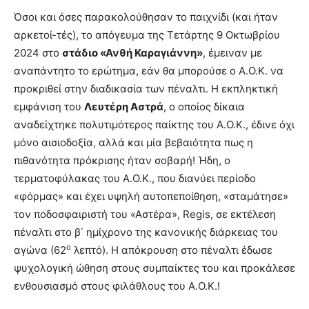
Όσοι και όσες παρακολούθησαν το παιχνίδι (και ήταν
αρκετοί-τές), το απόγευμα της Τετάρτης 9 Οκτωβρίου
2024 στο
στάδιο «Ανθή Καραγιάννη»
, έμειναν με
αναπάντητο το ερώτημα, εάν θα μπορούσε ο Α.Ο.Κ. να
προκριθεί στην διαδικασία των πέναλτι. Η εκπληκτική
εμφάνιση του
Λευτέρη Αστρά
, ο οποίος δίκαια
αναδείχτηκε πολυτιμότερος παίκτης του Α.Ο.Κ., έδινε όχι
μόνο αισιοδοξία, αλλά και μία βεβαιότητα πως η
πιθανότητα πρόκρισης ήταν σοβαρή! Ήδη, ο
τερματοφύλακας του Α.Ο.Κ., που διανύει περίοδο
«φόρμας» και έχει υψηλή αυτοπεποίθηση, «σταμάτησε»
τον ποδοσφαιριστή του «Αστέρα», Regis, σε εκτέλεση
πέναλτι στο β΄ ημίχρονο της κανονικής διάρκειας του
ο
αγώνα (62
λεπτό). Η απόκρουση στο πέναλτι έδωσε
ψυχολογική ώθηση στους συμπαίκτες του και προκάλεσε
ενθουσιασμό στους φιλάθλους του Α.Ο.Κ.!