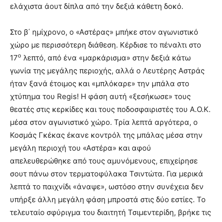
ελάχιστα άουτ δίπλα από την δεξιά κάθετη δοκό.
Στο β΄ ημίχρονο, ο «Αστέρας» μπήκε στον αγωνιστικό
χώρο με περισσότερη διάθεση. Κέρδισε το πέναλτι στο
ο
17
λεπτό, από ένα «μαρκάρισμα» στην δεξιά κάτω
γωνία της μεγάλης περιοχής, αλλά ο Λευτέρης Αστράς
ήταν ξανά έτοιμος και «μπλόκαρε» την μπάλα στο
χτύπημα του Regis! Η φάση αυτή «ξεσήκωσε» τους
θεατές στις κερκίδες και τους ποδοσφαιριστές του Α.Ο.Κ.
μέσα στον αγωνιστικό χώρο. Τρία λεπτά αργότερα, ο
Κοσμάς Γκέκας έκανε κοντρόλ της μπάλας μέσα στην
μεγάλη περιοχή του «Αστέρα» και αφού
απελευθερώθηκε από τους αμυνόμενους, επιχείρησε
σουτ πάνω στον τερματοφύλακα Τσιντώτα. Για μερικά
λεπτά το παιχνίδι «άναψε», ωστόσο στην συνέχεια δεν
υπήρξε άλλη μεγάλη φάση μπροστά στις δύο εστίες. Το
τελευταίο σφύριγμα του διαιτητή Τσιμεντερίδη, βρήκε τις