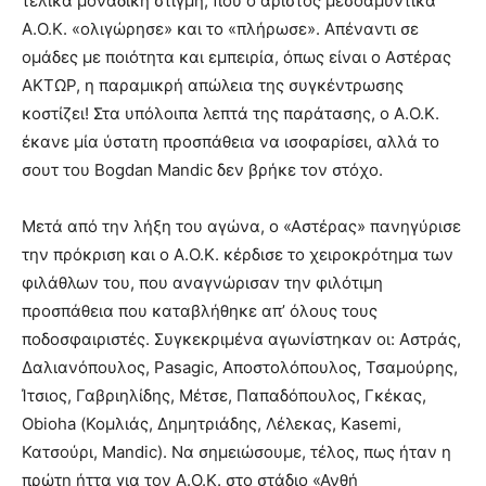
τελικά μοναδική στιγμή, που ο άριστος μεσοαμυντικά
Α.Ο.Κ. «ολιγώρησε» και το «πλήρωσε». Απέναντι σε
ομάδες με ποιότητα και εμπειρία, όπως είναι ο Αστέρας
ΑΚΤΩΡ, η παραμικρή απώλεια της συγκέντρωσης
κοστίζει! Στα υπόλοιπα λεπτά της παράτασης, ο Α.Ο.Κ.
έκανε μία ύστατη προσπάθεια να ισοφαρίσει, αλλά το
σουτ του Bogdan Mandic δεν βρήκε τον στόχο.
Μετά από την λήξη του αγώνα, ο «Αστέρας» πανηγύρισε
την πρόκριση και ο Α.Ο.Κ. κέρδισε το χειροκρότημα των
φιλάθλων του, που αναγνώρισαν την φιλότιμη
προσπάθεια που καταβλήθηκε απ’ όλους τους
ποδοσφαιριστές. Συγκεκριμένα αγωνίστηκαν οι: Αστράς,
Δαλιανόπουλος, Pasagic, Αποστολόπουλος, Τσαμούρης,
Ίτσιος, Γαβριηλίδης, Μέτσε, Παπαδόπουλος, Γκέκας,
Obioha (Κομλιάς, Δημητριάδης, Λέλεκας, Kasemi,
Κατσούρι, Mandic). Να σημειώσουμε, τέλος, πως ήταν η
πρώτη ήττα για τον Α.Ο.Κ. στο στάδιο «Ανθή