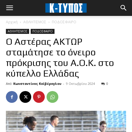
Αρχική
ΑΘΛΗΤΙΣΜΟΣ
ΠΟΔΟΣΦΑΙΡΟ
ΑΘΛΗΤΙΣΜΟΣ
ΠΟΔΟΣΦΑΙΡΟ
Ο Αστέρας ΑΚΤΩΡ
σταμάτησε το όνειρο
πρόκρισης του Α.Ο.Κ. στο
κύπελλο Ελλάδας
Από
Κωνσταντίνος Κοϊβέρογλου
-
9 Οκτωβρίου 2024
0