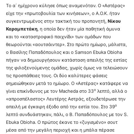
Το α΄ ημίχρονο κύλησε όπως αναμενόταν. Ο «Αστέρας»
είχε την «πρωτοβουλία των κινήσεων», ο Α.Ο.Κ. ήταν
συγκεντρωμένος στην τακτική του προπονητή,
Νίκου
Καραμπετάκη
, η οποία δεν ήταν μία παθητική άμυνα
και το «καταστροφικό παιχνίδι» των ομάδων που
θεωρούνται «αουτσάιντερ». Στο πρώτο ημίωρο, μάλιστα,
ο Βασίλης Παπαδόπουλος και ο Samson Ebuka Obioha
πήγαν να δημιουργήσουν κατάσταση απειλής της εστίας
της φιλοξενούμενης ομάδας, χωρίς όμως να τελειώσουν
τις προσπάθειες τους. Οι δύο καλύτερες φάσεις
σημειώθηκαν μετά το ημίωρο. Ο «Αστέρας» κατάφερε να
ο
γίνει επικίνδυνος με τον Macheda στο 33
λεπτό, αλλά ο
«απροσπέλαστος» Λευτέρης Αστράς, εξουδετέρωσε την
ο
απειλή με έγκαιρη έξοδο από την εστία του. Στο 39
λεπτό συνδυάστηκαν, πάλι, ο Β. Παπαδόπουλος με τον S.
Ebuka Obioha. Ο πρώτος έκανε το «ζυγισμένο» σουτ
μέσα από την μεγάλη περιοχή και η μπάλα πέρασε