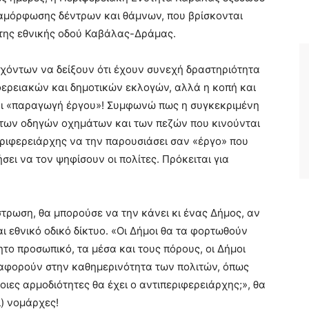
 διαμόρφωσης δέντρων και θάμνων, που βρίσκονται
της εθνικής οδού Καβάλας-Δράμας.
χόντων να δείξουν ότι έχουν συνεχή δραστηριότητα
φερειακών και δημοτικών εκλογών, αλλά η κοπή και
αι «παραγωγή έργου»! Συμφωνώ πως η συγκεκριμένη
α των οδηγών οχημάτων και των πεζών που κινούνται
περιφερειάρχης να την παρουσιάσει σαν «έργο» που
τήσει να τον ψηφίσουν οι πολίτες. Πρόκειται για
τρωση, θα μπορούσε να την κάνει κι ένας Δήμος, αν
ι εθνικό οδικό δίκτυο. «Οι Δήμοι θα τα φορτωθούν
ητο προσωπικό, τα μέσα και τους πόρους, οι Δήμοι
αφορούν στην καθημερινότητα των πολιτών, όπως
ποιες αρμοδιότητες θα έχει ο αντιπεριφερειάρχης;», θα
ί) νομάρχες!