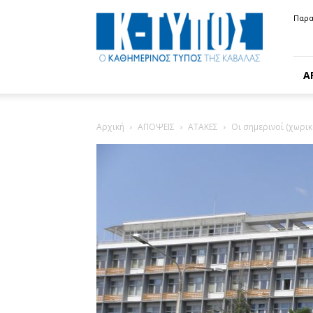
Κ-
Παρα
ΤΥΠΟΣ
Α
Αρχική
ΑΠΟΨΕΙΣ
ΑΤΑΚΕΣ
Οι σημερινοί (χωρικ