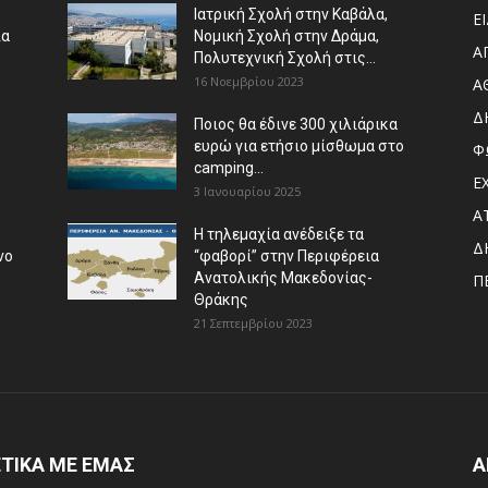
Ιατρική Σχολή στην Καβάλα,
Ε
ια
Νομική Σχολή στην Δράμα,
Α
Πολυτεχνική Σχολή στις...
16 Νοεμβρίου 2023
Α
Δ
Ποιος θα έδινε 300 χιλιάρικα
ευρώ για ετήσιο μίσθωμα στο
Φ
camping...
Ε
3 Ιανουαρίου 2025
Α
Η τηλεμαχία ανέδειξε τα
Δ
νο
“φαβορί” στην Περιφέρεια
Ανατολικής Μακεδονίας-
Π
Θράκης
21 Σεπτεμβρίου 2023
ΤΙΚΑ ΜΕ ΕΜΑΣ
Α