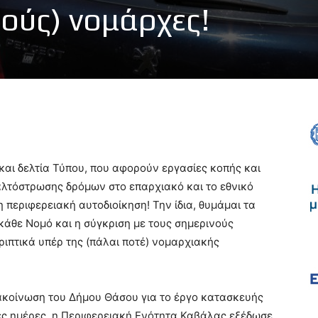
τούς) νομάρχες!
και δελτία Τύπου, που αφορούν εργασίες κοπής και
λτόστρωσης δρόμων στο επαρχιακό και το εθνικό
η περιφερειακή αυτοδιοίκηση! Την ίδια, θυμάμαι τα
 κάθε Νομό και η σύγκριση με τους σημερινούς
ριπτικά υπέρ της (πάλαι ποτέ) νομαρχιακής
ακοίνωση του Δήμου Θάσου για το έργο κατασκευής
ές ημέρες, η Περιφερειακή Ενότητα Καβάλας εξέδωσε