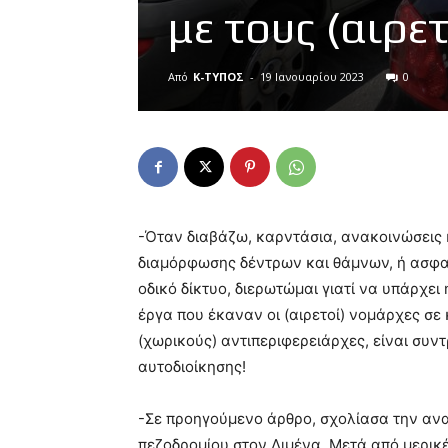
με τους (αιρε
Από
Κ-ΤΥΠΟΣ
-
19 Ιανουαρίου 2023
0
-Όταν διαβάζω, καρντάσια, ανακοινώσεις 
διαμόρφωσης δέντρων και θάμνων, ή ασφα
οδικό δίκτυο, διερωτώμαι γιατί να υπάρχει 
έργα που έκαναν οι (αιρετοί) νομάρχες σε
(χωρικούς) αντιπεριφερειάρχες, είναι συντ
αυτοδιοίκησης!
-Σε προηγούμενο άρθρο, σχολίασα την αν
πεζοδρομίου στον Λιμένα. Μετά από μερικ