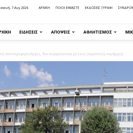
σκευή, 7 Αυγ 2026
ΑΡΧΙΚΗ
ΠΟΙΟΙ ΕΙΜΑΣΤΕ
ΕΚΔΟΣΕΙΣ ΞΥΡΑΦΙ
ΣΥΝΔΡΟ
ΡΧΙΚΗ
ΕΙΔΗΣΕΙΣ
ΑΠΟΨΕΙΣ
ΑΘΛΗΤΙΣΜΟΣ
ΜΙΚ
οί) αντιπεριφερειάρχες, δεν συγκρίνονται με τους (αιρετούς) νομάρχες!