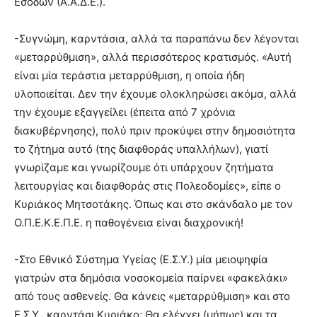
Εσόδων (Α.Α.Δ.Ε.).
-Συγνώμη, καρντάσια, αλλά τα παραπάνω δεν λέγονται
«μεταρρύθμιση», αλλά περισσότερος κρατισμός. «Αυτή
είναι μία τεράστια μεταρρύθμιση, η οποία ήδη
υλοποιείται. Δεν την έχουμε ολοκληρώσει ακόμα, αλλά
την έχουμε εξαγγείλει (έπειτα από 7 χρόνια
διακυβέρνησης), πολύ πριν προκύψει στην δημοσιότητα
το ζήτημα αυτό (της διαφθοράς υπαλλήλων), γιατί
γνωρίζαμε και γνωρίζουμε ότι υπάρχουν ζητήματα
λειτουργίας και διαφθοράς στις Πολεοδομίες», είπε ο
Κυριάκος Μητσοτάκης. Όπως και στο σκάνδαλο με τον
Ο.Π.Ε.Κ.Ε.Π.Ε. η παθογένεια είναι διαχρονική!
-Στο Εθνικό Σύστημα Υγείας (Ε.Σ.Υ.) μία μειοψηφία
γιατρών στα δημόσια νοσοκομεία παίρνει «φακελάκι»
από τους ασθενείς. Θα κάνεις «μεταρρύθμιση» και στο
Ε.Σ.Υ., καρντάσι Κυριάκο; Θα ελέγχει (μήπως) και τα