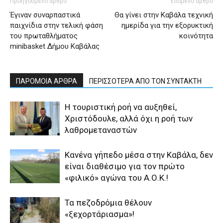
Προηγούμενο άρθρο
Επόμενο άρθρο
Έγιναν συναρπαστικά
Θα γίνει στην Καβάλα τεχνική
παιχνίδια στην τελική φάση
ημερίδα για την εξορυκτική
του πρωταθλήματος
κοινότητα
minibasket Δήμου Καβάλας
ΠΑΡΟΜΟΙΑ ΑΡΘΡΑ
ΠΕΡΙΣΣΟΤΕΡΑ ΑΠΟ ΤΟΝ ΣΥΝΤΑΚΤΗ
Η τουριστική ροή να αυξηθεί,
Χριστόδουλε, αλλά όχι η ροή των
λαθρομεταναστών
Κανένα γήπεδο μέσα στην Καβάλα, δεν
είναι διαθέσιμο για τον πρώτο
«φιλικό» αγώνα του Α.Ο.Κ.!
Τα πεζοδρόμια θέλουν
«ξεχορτάριασμα»!