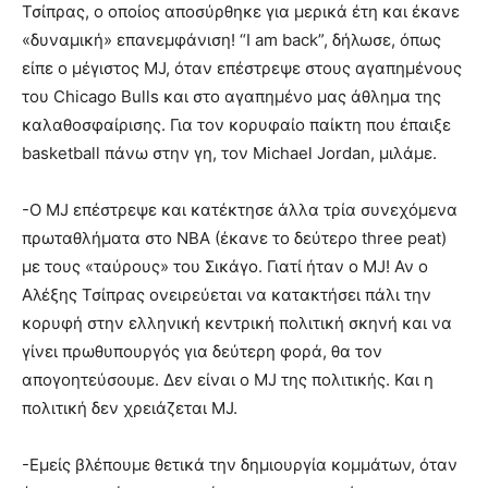
Τσίπρας, ο οποίος αποσύρθηκε για μερικά έτη και έκανε
«δυναμική» επανεμφάνιση! “I am back”, δήλωσε, όπως
είπε ο μέγιστος MJ, όταν επέστρεψε στους αγαπημένους
του Chicago Bulls και στο αγαπημένο μας άθλημα της
καλαθοσφαίρισης. Για τον κορυφαίο παίκτη που έπαιξε
basketball πάνω στην γη, τον Michael Jordan, μιλάμε.
-Ο MJ επέστρεψε και κατέκτησε άλλα τρία συνεχόμενα
πρωταθλήματα στο NBA (έκανε το δεύτερο three peat)
με τους «ταύρους» του Σικάγο. Γιατί ήταν ο MJ! Αν ο
Αλέξης Τσίπρας ονειρεύεται να κατακτήσει πάλι την
κορυφή στην ελληνική κεντρική πολιτική σκηνή και να
γίνει πρωθυπουργός για δεύτερη φορά, θα τον
απογοητεύσουμε. Δεν είναι ο MJ της πολιτικής. Και η
πολιτική δεν χρειάζεται MJ.
-Εμείς βλέπουμε θετικά την δημιουργία κομμάτων, όταν