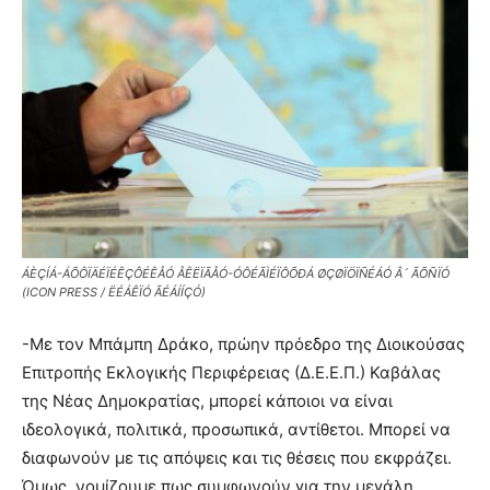
ÁÈÇÍÁ-ÁÕÔÏÄÉÏÉÊÇÔÉÊÅÓ ÅÊËÏÃÅÓ-ÓÔÉÃÌÉÏÔÕÐÁ ØÇØÏÖÏÑÉÁÓ Â´ ÃÕÑÏÓ
(ICON PRESS / ËÉÁÊÏÓ ÃÉÁÍÍÇÓ)
-Με τον Μπάμπη Δράκο, πρώην πρόεδρο της Διοικούσας
Επιτροπής Εκλογικής Περιφέρειας (Δ.Ε.Ε.Π.) Καβάλας
της Νέας Δημοκρατίας, μπορεί κάποιοι να είναι
ιδεολογικά, πολιτικά, προσωπικά, αντίθετοι. Μπορεί να
διαφωνούν με τις απόψεις και τις θέσεις που εκφράζει.
Όμως, νομίζουμε πως συμφωνούν για την μεγάλη