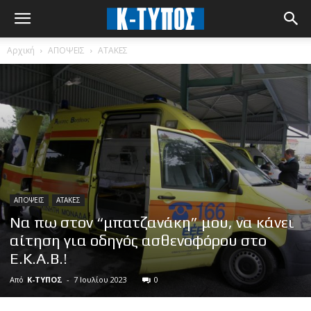
Αρχική
ΑΠΟΨΕΙΣ
ΑΤΑΚΕΣ
ΑΠΟΨΕΙΣ
ΑΤΑΚΕΣ
Να πω στον “μπατζανάκη” μου, να κάνει
αίτηση για οδηγός ασθενοφόρου στο
Ε.Κ.Α.Β.!
Από
Κ-ΤΥΠΟΣ
-
7 Ιουλίου 2023
0