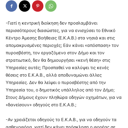
-Γιατί η κεντρική διοίκηση δεν προσλαμβάνει
περισσότερους διασώστες, για να ενισχύσει το Εθνικό
Κέντρο Άμεσης Βοήθειας (Ε.Κ.Α.Β.) στα νησιά και στις
απομακρυσμένες περιοχές; Εάν κάνει «απόσπαση» τον
πυροσβέστη, τον εργαζόμενο στον Δήμο και τον
στρατιωτικό, δεν θα δημιουργήσει «κενή θέση» στις
Υπηρεσίες αυτές; Προσπαθεί να καλύψει τις κενές
θέσεις στο Ε.Κ.Α.Β., αλλά αποδυναμώνει άλλες
Υπηρεσίες. Δεν θα λείψει ο πυροσβέστης από την
Υπηρεσία του, ο δημοτικός υπάλληλος από τον Δήμο;
Στους Δήμους έχουν πληθώρα οδηγών οχημάτων, για να
«δανείσουν» οδηγούς στο Ε.Κ.Α.Β.;
-Αν χρειάζεται οδηγούς το Ε.Κ.Α.Β., για να οδηγούν τα
ασθενοφόρα, γιατί δεν κάνει πρόσκληση ο φορέας σε