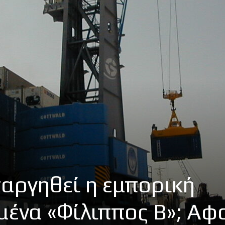
αργηθεί η εμπορική
μένα «Φίλιππος Β»; Αφ