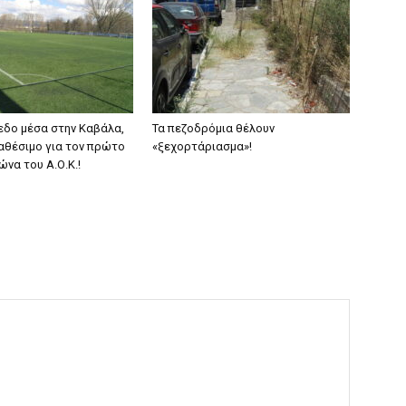
εδο μέσα στην Καβάλα,
Τα πεζοδρόμια θέλουν
ιαθέσιμο για τον πρώτο
«ξεχορτάριασμα»!
ώνα του Α.Ο.Κ.!