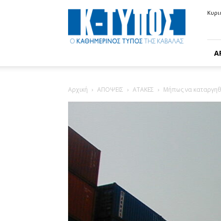
Κ-
Κυρι
ΤΥΠΟΣ
Α
Αρχική
ΑΠΟΨΕΙΣ
ΑΤΑΚΕΣ
Μήπως να καταργηθε