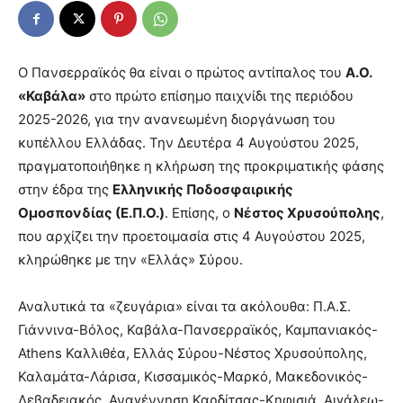
Ο Πανσερραϊκός θα είναι ο πρώτος αντίπαλος του
Α.Ο.
«Καβάλα»
στο πρώτο επίσημο παιχνίδι της περιόδου
2025-2026, για την ανανεωμένη διοργάνωση του
κυπέλλου Ελλάδας. Την Δευτέρα 4 Αυγούστου 2025,
πραγματοποιήθηκε η κλήρωση της προκριματικής φάσης
στην έδρα της
Ελληνικής Ποδοσφαιρικής
Ομοσπονδίας (Ε.Π.Ο.)
. Επίσης, ο
Νέστος Χρυσούπολης
,
που αρχίζει την προετοιμασία στις 4 Αυγούστου 2025,
κληρώθηκε με την «Ελλάς» Σύρου.
Αναλυτικά τα «ζευγάρια» είναι τα ακόλουθα: Π.Α.Σ.
Γιάννινα-Βόλος, Καβάλα-Πανσερραϊκός, Καμπανιακός-
Athens Καλλιθέα, Ελλάς Σύρου-Νέστος Χρυσούπολης,
Καλαμάτα-Λάρισα, Κισσαμικός-Μαρκό, Μακεδονικός-
Λεβαδειακός, Αναγέννηση Καρδίτσας-Κηφισιά, Αιγάλεω-