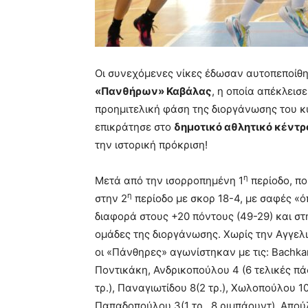
Οι συνεχόμενες νίκες έδωσαν αυτοπεποίθ
«Πανθήρων» Καβάλας
, η οποία απέκλεισ
προημιτελική φάση της διοργάνωσης του 
επικράτησε στο
δημοτικό αθλητικό κέντ
την ιστορική πρόκριση!
η
Μετά από την ισορροπημένη 1
περίοδο, πο
η
στην 2
περίοδο με σκορ 18-4, με σαφές «ό
διαφορά στους +20 πόντους (49-29) και στ
ομάδες της διοργάνωσης. Χωρίς την Αγγελι
οι «Πάνθηρες» αγωνίστηκαν με τις: Bachkar
Ποντικάκη, Ανδρικοπούλου 4 (6 τελικές πάσε
τρ.), Παναγιωτίδου 8(2 τρ.), Χωλοπούλου 10
Παπαδοπούλου 3(1 τρ., 8 ριμπάουντ), Απού