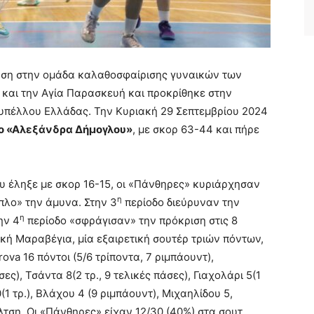
ηση στην ομάδα καλαθοσφαίρισης γυναικών των
ε και την Αγία Παρασκευή και προκρίθηκε στην
κυπέλλου Ελλάδας. Την Κυριακή 29 Σεπτεμβρίου 2024
ρο «Αλεξάνδρα Δήμογλου»
, με σκορ 63-44 και πήρε
υ έληξε με σκορ 16-15, οι «Πάνθηρες» κυριάρχησαν
η
πλο» την άμυνα. Στην 3
περίοδο διεύρυναν την
η
ην 4
περίοδο «σφράγισαν» την πρόκριση στις 8
κή Μαραβέγια, μία εξαιρετική σουτέρ τριών πόντων,
ova 16 πόντοι (5/6 τρίποντα, 7 ριμπάουντ),
ς), Τσάντα 8(2 τρ., 9 τελικές πάσες), Γιαχολάρι 5(1
(1 τρ.), Βλάχου 4 (9 ριμπάουντ), Μιχαηλίδου 5,
λτση. Οι «Πάνθηρες» είχαν 12/30 (40%) στα σουτ