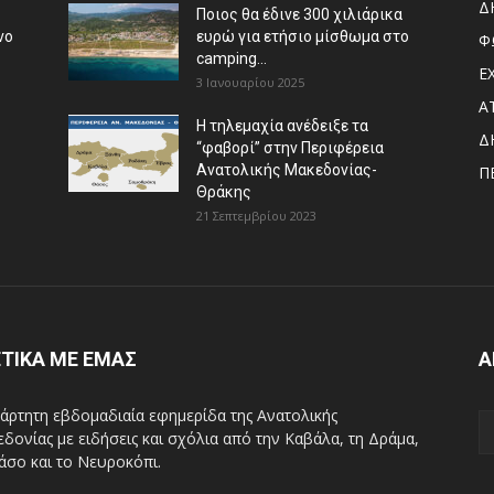
Δ
Ποιος θα έδινε 300 χιλιάρικα
νο
ευρώ για ετήσιο μίσθωμα στο
Φ
camping...
Ε
3 Ιανουαρίου 2025
Α
Η τηλεμαχία ανέδειξε τα
Δ
“φαβορί” στην Περιφέρεια
Ανατολικής Μακεδονίας-
Π
Θράκης
21 Σεπτεμβρίου 2023
ΤΙΚΑ ΜΕ ΕΜΑΣ
Α
άρτητη εβδομαδιαία εφημερίδα της Ανατολικής
δονίας με ειδήσεις και σχόλια από την Καβάλα, τη Δράμα,
άσο και το Νευροκόπι.