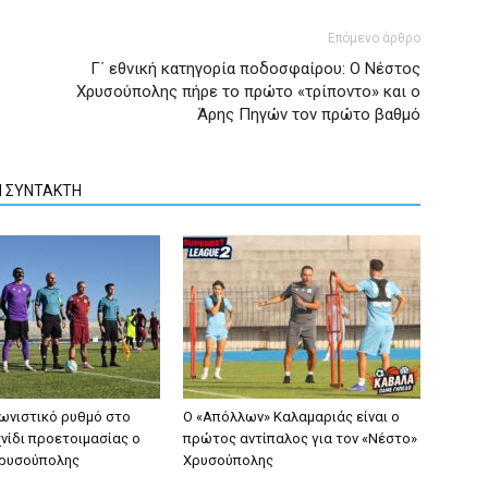
Επόμενο άρθρο
Γ΄ εθνική κατηγορία ποδοσφαίρου: Ο Νέστος
Χρυσούπολης πήρε το πρώτο «τρίποντο» και ο
Άρης Πηγών τον πρώτο βαθμό
Ν ΣΥΝΤΑΚΤΗ
γωνιστικό ρυθμό στο
Ο «Απόλλων» Καλαμαριάς είναι ο
νίδι προετοιμασίας ο
πρώτος αντίπαλος για τον «Νέστο»
Χρυσούπολης
Χρυσούπολης