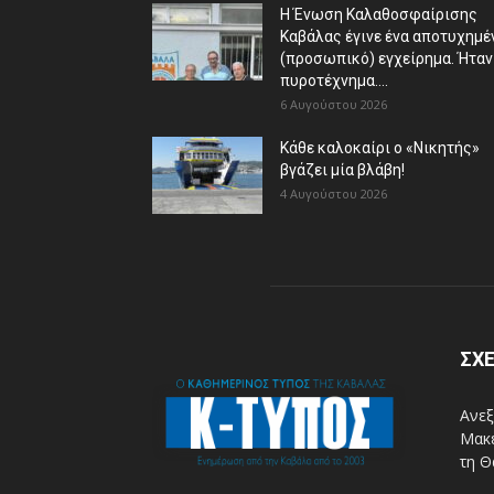
Η Ένωση Καλαθοσφαίρισης
Καβάλας έγινε ένα αποτυχημέ
(προσωπικό) εγχείρημα. Ήταν
πυροτέχνημα....
6 Αυγούστου 2026
Κάθε καλοκαίρι ο «Νικητής»
βγάζει μία βλάβη!
4 Αυγούστου 2026
ΣΧΕ
Ανεξ
Μακε
τη Θ