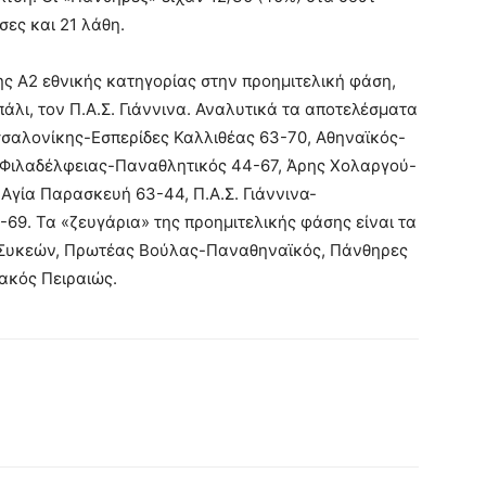
σες και 21 λάθη.
ης Α2 εθνικής κατηγορίας στην προημιτελική φάση,
πάλι, τον Π.Α.Σ. Γιάννινα. Αναλυτικά τα αποτελέσματα
αλονίκης-Εσπερίδες Καλλιθέας 63-70, Αθηναϊκός-
ς Φιλαδέλφειας-Παναθλητικός 44-67, Άρης Χολαργού-
γία Παρασκευή 63-44, Π.Α.Σ. Γιάννινα-
69. Τα «ζευγάρια» της προημιτελικής φάσης είναι τα
ς Συκεών, Πρωτέας Βούλας-Παναθηναϊκός, Πάνθηρες
ακός Πειραιώς.