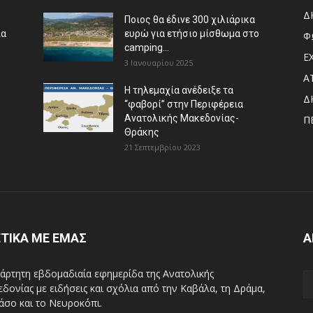
Δ
Ποιος θα έδινε 300 χιλιάρικα
ια
ευρώ για ετήσιο μίσθωμα στο
Φ
camping...
Ε
3 Ιανουαρίου 2025
Α
Η τηλεμαχία ανέδειξε τα
Δ
“φαβορί” στην Περιφέρεια
Ανατολικής Μακεδονίας-
Π
Θράκης
21 Σεπτεμβρίου 2023
ΤΙΚΑ ΜΕ ΕΜΑΣ
Α
άρτητη εβδομαδιαία εφημερίδα της Ανατολικής
δονίας με ειδήσεις και σχόλια από την Καβάλα, τη Δράμα,
άσο και το Νευροκόπι.