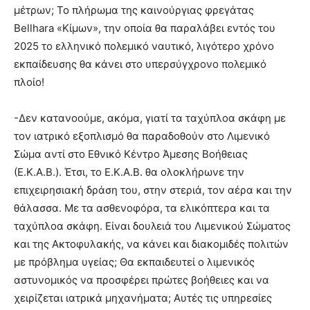
μέτρων; Το πλήρωμα της καινούργιας φρεγάτας
Bellhara «Κίμων», την οποία θα παραλάβει εντός του
2025 το ελληνικό πολεμικό ναυτικό, λιγότερο χρόνο
εκπαίδευσης θα κάνει στο υπερσύγχρονο πολεμικό
πλοίο!
-Δεν κατανοούμε, ακόμα, γιατί τα ταχύπλοα σκάφη με
τον ιατρικό εξοπλισμό θα παραδοθούν στο Λιμενικό
Σώμα αντί στο Εθνικό Κέντρο Άμεσης Βοήθειας
(Ε.Κ.Α.Β.). Έτσι, το Ε.Κ.Α.Β. θα ολοκλήρωνε την
επιχειρησιακή δράση του, στην στεριά, τον αέρα και την
θάλασσα. Με τα ασθενοφόρα, τα ελικόπτερα και τα
ταχύπλοα σκάφη. Είναι δουλειά του Λιμενικού Σώματος
και της Ακτοφυλακής, να κάνει και διακομιδές πολιτών
με πρόβλημα υγείας; Θα εκπαιδευτεί ο λιμενικός
αστυνομικός να προσφέρει πρώτες βοήθειες και να
χειρίζεται ιατρικά μηχανήματα; Αυτές τις υπηρεσίες