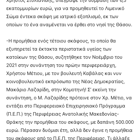
Χρήστος Στυλιανίδης, υπέγραψε την σύμβαση των 6,5
εκατομμυρίων ευρώ, για να προμηθευτεί το Λιμενικό
Σώμα έντεκα σκάφη με ιατρικό εξοπλισμό, εκ των
οποίων το ένα αναμένεται να έρθει στο νησί της Θάσου.
-Η προμήθεια ενός τέτοιου σκάφους, το οποίο θα
εξυπηρετεί τα έκτακτα περιστατικά υγείας των
κατοίκων της Θάσου, συζητήθηκε τον Νοέμβριο του
2021 στην συνάντηση του πρώην περιφερειάρχη,
Χρήστου Μέτιου, με τον βουλευτή Καβάλας και νυν
κοινοβουλευτικό εκπρόσωπο της Νέας Δημοκρατίας,
Μακάριο Λαζαρίδη, στην Κομοτηνή! Σ’ εκείνη την
συνάντηση, ο Μ. Λαζαρίδης πρότεινε στον Χρ. Μέτιο, να
εντάξει στο Περιφερειακό Επιχειρησιακό Πρόγραμμα
(Π.Ε.Π.) της Περιφέρειας Ανατολικής Μακεδονίας-
Θράκης την προμήθεια του σκάφους, με δαπάνη 500.000
ευρώ. Πέρασαν δυόμισι έτη, αλλά δεν έγινε η προμήθεια
του σκάφους από το Π.Ε.Π. της Περιφέρειας. Τι άλλαξε