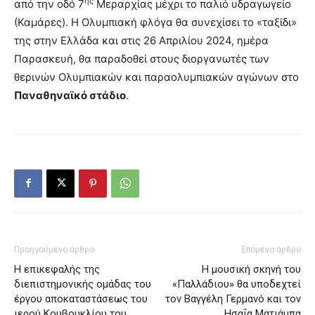
ης
από την οδό 7
Μεραρχίας μέχρι το παλιό υδραγωγείο
(Καμάρες). Η Ολυμπιακή φλόγα θα συνεχίσει το «ταξίδι»
της στην Ελλάδα και στις 26 Απριλίου 2024, ημέρα
Παρασκευή, θα παραδοθεί στους διοργανωτές των
θερινών Ολυμπιακών και παραολυμπιακών αγώνων στο
Παναθηναϊκό στάδιο
.
Προηγούμενο άρθρο
Επόμενο άρθρο
Η επικεφαλής της
Η μουσική σκηνή του
διεπιστημονικής ομάδας του
«Παλλάδιου» θα υποδεχτεί
έργου αποκαταστάσεως του
τον Βαγγέλη Γερμανό και τον
ιερού Κουβουκλίου του
Ησαΐα Ματιάμπα