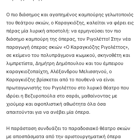
Ο πιο διάσημος και αγαπημένος καμπούρης γελωτοποιός
του θεάτρου σκιών, ο Καραγκιόζης, καλείται να φέρει εις
πέρας μία λυρική αποστολή: να ερμηνεύσει τον πιο
διάσημο καμπούρη της όπερας, τον Ριγολέττο! Στην νέα
παραγωγή όπερας σκιών «Ο Καραγκιόζης Ριγολέττος»,
σε κείμενο του πολυπράγμονα κωμικού, σκηνοθέτη και
λιμπρετίστα, Δημήτρη Δημόπουλου και του έμπειρου
καραγκιοζοπαίχτη, Αλέξανδρου Μελισσηνού, ο
Καραγκιόζης βρίσκεται από το πουθενά να είναι
πρωταγωνιστής του Ριγολέττου στο λυρικό θέατρο που
ιδρύει η Βεζυροπούλα στο σαράι, μαθαίνοντας με
χιούμορ και αφοπλιστική αθωότητα όλα όσα
απαιτούνται για να ανέβει μία όπερα.
Η παράσταση συνδυάζει το παραδοσιακό θέατρο σκιών
με αποσπάσματα από την αριστουργηματική όπερα