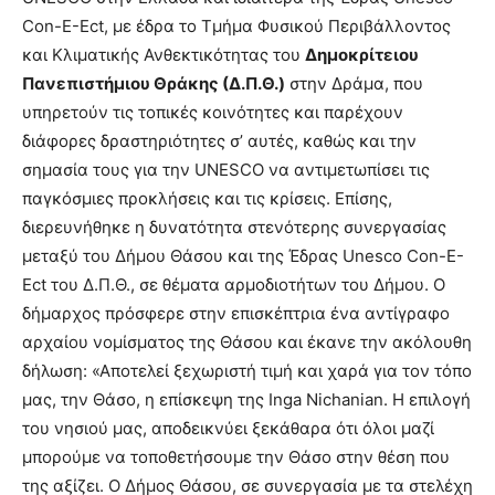
Con-Ε-Ect, με έδρα το Τμήμα Φυσικού Περιβάλλοντος
και Κλιματικής Ανθεκτικότητας του
Δημοκρίτειου
Πανεπιστήμιου Θράκης (Δ.Π.Θ.)
στην Δράμα, που
υπηρετούν τις τοπικές κοινότητες και παρέχουν
διάφορες δραστηριότητες σ’ αυτές, καθώς και την
σημασία τους για την UNESCO να αντιμετωπίσει τις
παγκόσμιες προκλήσεις και τις κρίσεις. Επίσης,
διερευνήθηκε η δυνατότητα στενότερης συνεργασίας
μεταξύ του Δήμου Θάσου και της Έδρας Unesco Con-Ε-
Ect του Δ.Π.Θ., σε θέματα αρμοδιοτήτων του Δήμου. Ο
δήμαρχος πρόσφερε στην επισκέπτρια ένα αντίγραφο
αρχαίου νομίσματος της Θάσου και έκανε την ακόλουθη
δήλωση: «Αποτελεί ξεχωριστή τιμή και χαρά για τον τόπο
μας, την Θάσο, η επίσκεψη της Inga Nichanian. Η επιλογή
του νησιού μας, αποδεικνύει ξεκάθαρα ότι όλοι μαζί
μπορούμε να τοποθετήσουμε την Θάσο στην θέση που
της αξίζει. Ο Δήμος Θάσου, σε συνεργασία με τα στελέχη